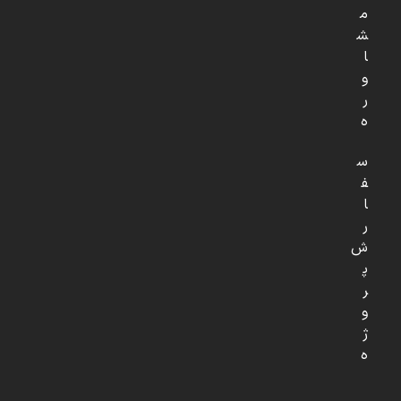
م
ش
ا
و
ر
ه
س
ف
ا
ر
ش
پ
ر
و
ژ
ه