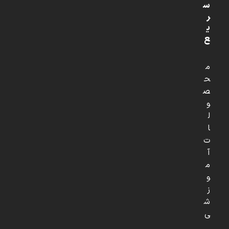
س
ر
ی
ع
م
ح
ص
و
ل
ا
ت
آ
م
و
ز
ش
ی