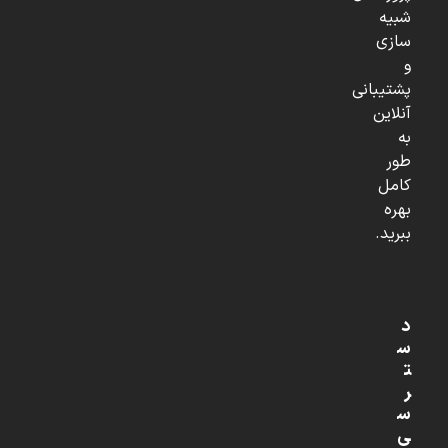
شبیه
سازی
و
پشتیبانی
آنلاین
به
طور
کامل
بهره
ببرید.
د
س
ت
ر
س
ی