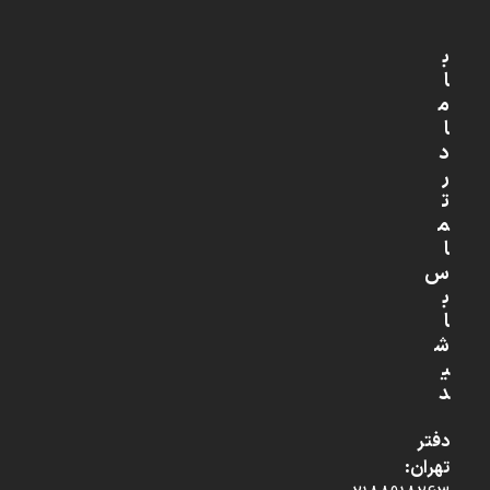
ب
ا
م
ا
د
ر
ت
م
ا
س
ب
ا
ش
ی
د
دفتر
تهران: