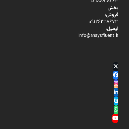
02188918263
بخش
فروش:
09126238673
ایمیل:
info@ansysfluent.ir
Twitter
(deprecated)
Facebook
Instagram
LinkedIn
Skype
Whatsapp
YouTube