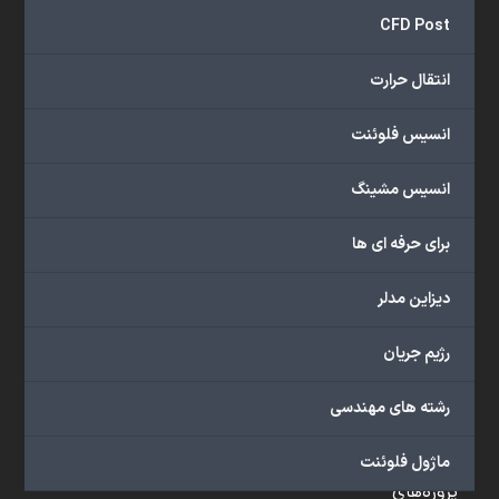
و
CFD Post
...
ارائه
انتقال حرارت
می‌دهد.
شما
انسیس فلوئنت
می‌توانید
از
انسیس مشینگ
خدمات
مختلف
برای حرفه ای ها
گروه
ما
دیزاین مدلر
شامل
محصولات
رژیم جریان
آموزشی،
دوره‌های
رشته های مهندسی
آموزشی،
مشاوره
ماژول فلوئنت
تخصصی،
پروژه‌های