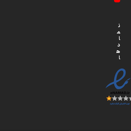
YouTube
ن
م
ا
د
ه
ا