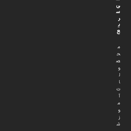
ی
س
ر
ی
ع
م
ح
ص
و
ل
ا
ت
آ
م
و
ز
ش