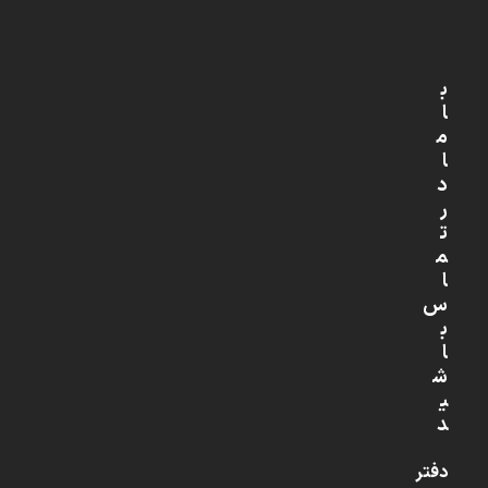
ب
ا
م
ا
د
ر
ت
م
ا
س
ب
ا
ش
ی
د
دفتر