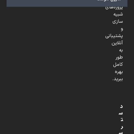
تخصصی،
پروژه‌های
شبیه
سازی
و
پشتیبانی
آنلاین
به
طور
کامل
بهره
ببرید.
د
س
ت
ر
س