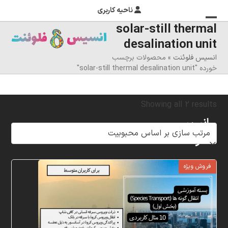
ناحیه کاربری
solar-still thermal
منوی
بستن
desalination unit
منوی
موبایل
انسیس فلوئنت
»
محصولات برچسب
را
موبایل
خورده "solar-still thermal desalination unit"
تغییر
دهید
Sorted
Showing all 2 results
انسیس
by
فلوئنت
popularity
شرکت
فروش ویژه
خلاق
پردازشگران
مهر،
متخصص