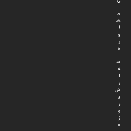
ی
م
ش
ا
و
ر
ه
س
ف
ا
ر
ش
پ
ر
و
ژ
ه