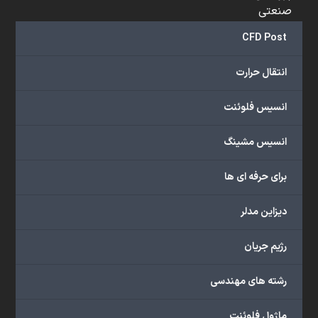
صنعتی
و
CFD Post
...
ارائه
انتقال حرارت
می‌دهد.
شما
انسیس فلوئنت
می‌توانید
از
انسیس مشینگ
خدمات
مختلف
برای حرفه ای ها
گروه
ما
دیزاین مدلر
شامل
محصولات
رژیم جریان
آموزشی،
دوره‌های
رشته های مهندسی
آموزشی،
مشاوره
ماژول فلوئنت