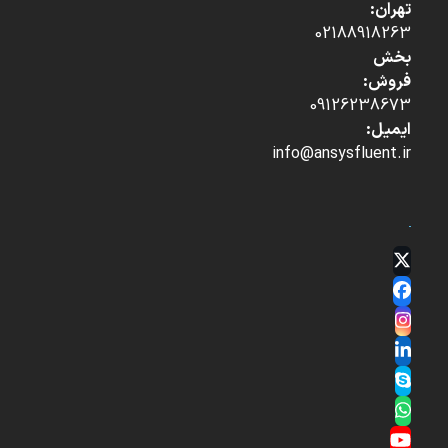
تهران:
02188918263
بخش
فروش:
09126238673
ایمیل:
info@ansysfluent.ir
Twitter
(deprecated)
Facebook
Instagram
LinkedIn
Skype
Whatsapp