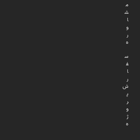
م
ش
ا
و
ر
ه
س
ف
ا
ر
ش
پ
ر
و
ژ
ه