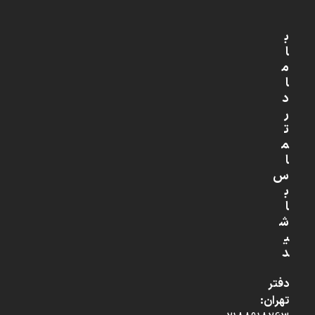
ب
ا
م
ا
د
ر
ت
م
ا
س
ب
ا
ش
ی
د
دفتر
تهران: