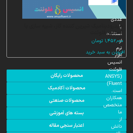
شبیه
سازی
عددی
هیدرودینامیک شیرین کننده گاز، شبیه سازی با
با
انسیس فلوئنت
استفاده
از
۱,۴۵۲,۰۰۰
تومان
نرم
افزودن به سبد خرید
افزار
انسیس
فلوئنت
محصولات رایگان
(ANSYS
Fluent)
محصولات آکادمیک
است.
همکاران
محصولات صنعتی
متخصص
ما
بسته های آموزشی
از
اعتبار سنجی مقاله
دانش