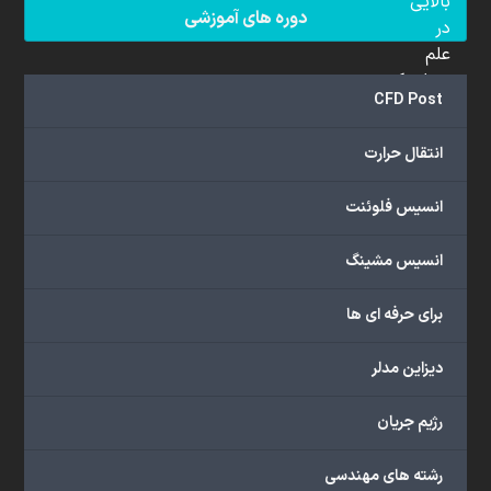
بالایی
دوره های آموزشی
در
علم
دینامیک
CFD Post
سیالات
محاسباتی
انتقال حرارت
(CFD)
برخوردار
انسیس فلوئنت
هستند.
مجموعه
انسیس مشینگ
ما
خدمات
برای حرفه ای ها
گسترده‌ای
را
با
دیزاین مدلر
اهداف
دانشگاهی،
رژیم جریان
پژوهشی،
صنعتی
رشته های مهندسی