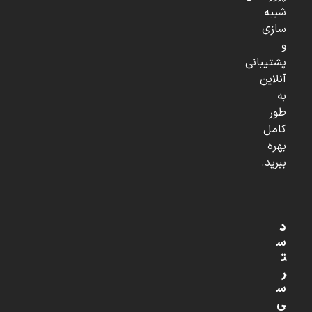
شبیه
سازی
و
پشتیبانی
آنلاین
به
طور
کامل
بهره
ببرید.
د
س
ت
ر
س
ی