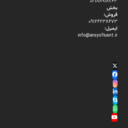
02188918263
بخش
فروش:
09126238673
ایمیل:
info@ansysfluent.ir
Twitter
(deprecated)
Facebook
Instagram
LinkedIn
Skype
Whatsapp
YouTube