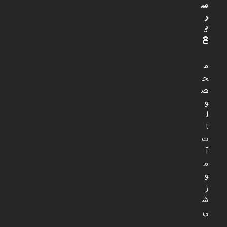
س
ر
ی
ع
م
ح
ص
و
ل
ا
ت
آ
م
و
ز
ش
ی