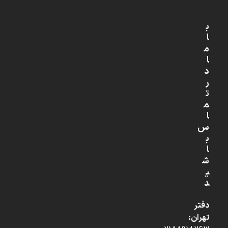
ب
ا
م
ا
د
ر
ت
م
ا
س
ب
ا
ش
ی
د
دفتر
تهران: