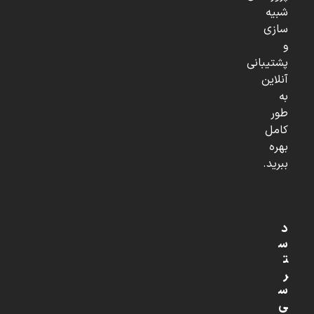
شبیه
سازی
و
پشتیبانی
آنلاین
به
طور
کامل
بهره
ببرید.
د
س
ت
ر
س
ی