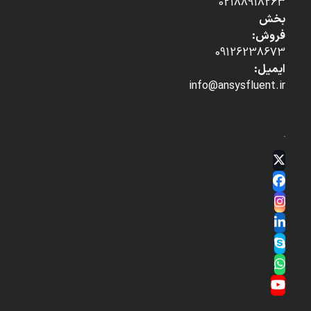
02188918263
بخش
فروش:
09126238673
ایمیل:
info@ansysfluent.ir
Twitter
(deprecated)
Facebook
Instagram
LinkedIn
Skype
Whatsapp
YouTube