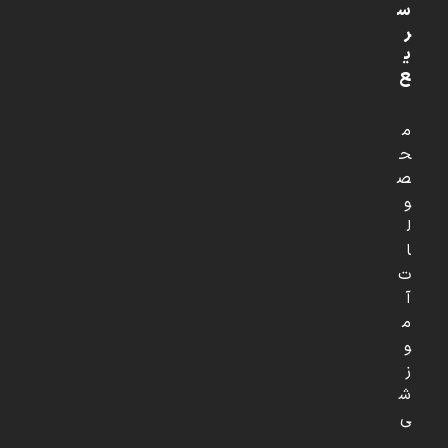
س
ر
ی
ع
م
ح
ص
و
ل
ا
ت
آ
م
و
ز
ش
ی