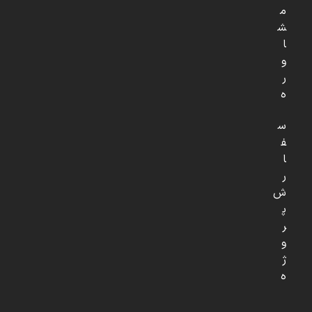
م
ش
ا
و
ر
ه
س
ف
ا
ر
ش
پ
ر
و
ژ
ه