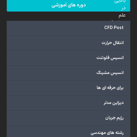
بالایی
دوره های آموزشی
در
علم
دینامیک
CFD Post
سیالات
محاسباتی
انتقال حرارت
(CFD)
برخوردار
انسیس فلوئنت
هستند.
مجموعه
انسیس مشینگ
ما
خدمات
برای حرفه ای ها
گسترده‌ای
را
با
دیزاین مدلر
اهداف
دانشگاهی،
رژیم جریان
پژوهشی،
صنعتی
رشته های مهندسی