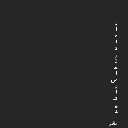
ب
ا
م
ا
د
ر
ت
م
ا
س
ب
ا
ش
ی
د
دفتر