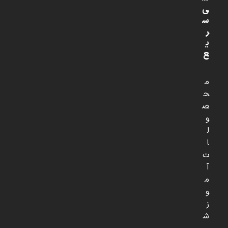
ی
س
ر
ی
ع
م
ح
ص
و
ل
ا
ت
آ
م
و
ز
ش