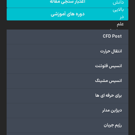
اعتبار سنجی مقاله
دانش
بالایی
دوره های آموزشی
در
علم
دینامیک
CFD Post
سیالات
محاسباتی
انتقال حرارت
(CFD)
برخوردار
انسیس فلوئنت
هستند.
مجموعه
انسیس مشینگ
ما
خدمات
برای حرفه ای ها
گسترده‌ای
را
با
دیزاین مدلر
اهداف
دانشگاهی،
رژیم جریان
پژوهشی،