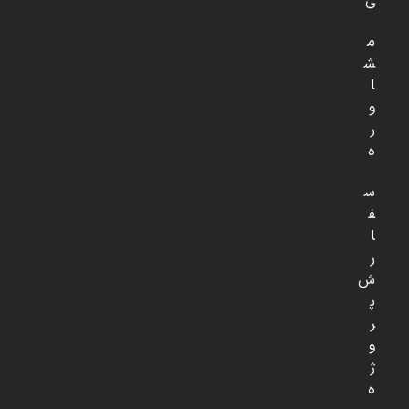
ی
م
ش
ا
و
ر
ه
س
ف
ا
ر
ش
پ
ر
و
ژ
ه