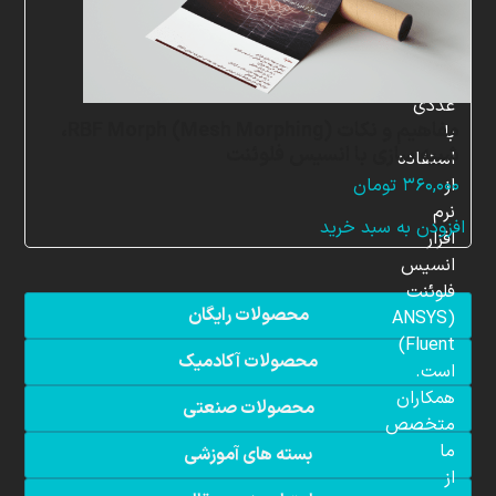
در
زمینه
شبیه
سازی
عددی
مفاهیم و نکات RBF Morph (Mesh Morphing)،
با
شبیه سازی با انسیس فلوئنت
استفاده
از
۳۶۰,۰۰۰
تومان
نرم
افزودن به سبد خرید
افزار
انسیس
فلوئنت
محصولات رایگان
(ANSYS
Fluent)
محصولات آکادمیک
است.
همکاران
محصولات صنعتی
متخصص
ما
بسته های آموزشی
از