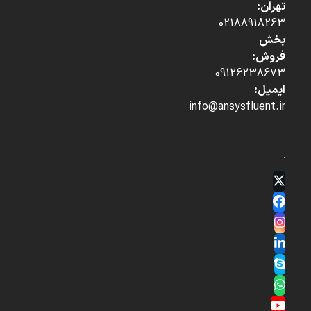
تهران:
02188918263
بخش
فروش:
09126238673
ایمیل:
info@ansysfluent.ir
Twitter
(deprecated)
Facebook
Instagram
LinkedIn
Skype
Whatsapp