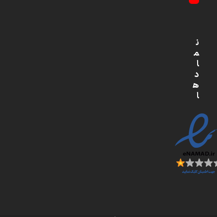
YouTube
ن
م
ا
د
ه
ا