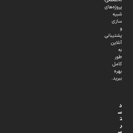
تخصصی،
پروژه‌های
شبیه
سازی
و
پشتیبانی
آنلاین
به
طور
کامل
بهره
ببرید.
د
س
ت
ر
س