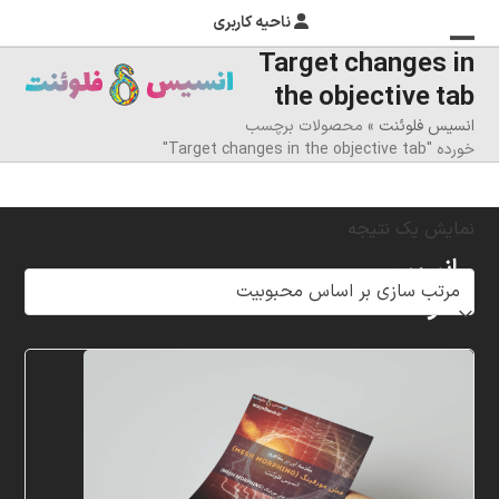
ناحیه کاربری
Target changes in
منوی
بستن
the objective tab
منوی
موبایل
انسیس فلوئنت
»
محصولات برچسب
را
موبایل
خورده "Target changes in the objective tab"
تغییر
دهید
نمایش یک نتیجه
انسیس
فلوئنت
شرکت
خلاق
پردازشگران
مهر،
متخصص