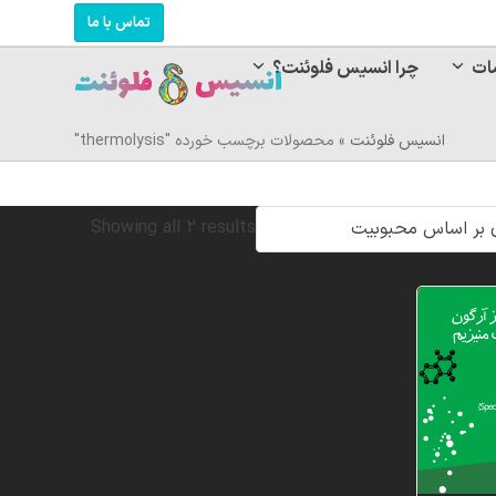
تماس با ما
ات
چرا انسیس فلوئنت؟
انسیس فلوئنت
»
محصولات برچسب خورده "thermolysis"
Sorted
Showing all 2 results
by
popularity