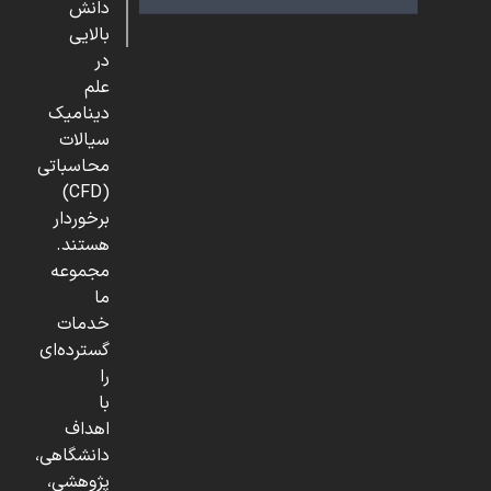
دانش
بالایی
در
علم
دینامیک
سیالات
محاسباتی
(CFD)
برخوردار
هستند.
مجموعه
ما
خدمات
گسترده‌ای
را
با
اهداف
دانشگاهی،
پژوهشی،