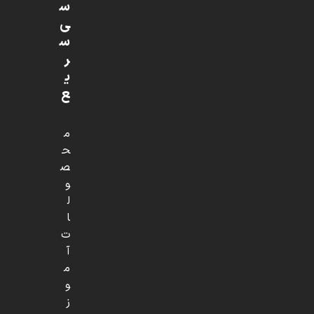
س
ی
س
ر
ی
ع
م
ح
ص
و
ل
ا
ت
آ
م
و
ز