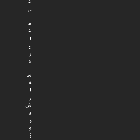
ش
ی
م
ش
ا
و
ر
ه
س
ف
ا
ر
ش
پ
ر
و
ژ