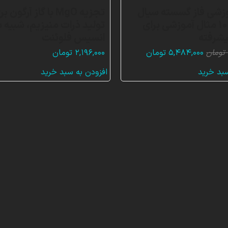
زشی فاز گسسته سیال
تجزیه MgO با گاز آرگون ب
(DPM)، 10 مثال آموزشی برای
تولید ذرات منیزیم، شبیه س
یشرفته
انسیس فلوئنت
قیمت
قیمت
تومان
۵,۴۸۴,۰۰۰
تومان
۲,۱۹۶,۰۰۰
تومان
اصلی:
فعلی:
سبد خرید
افزودن به سبد خرید
۱۶,۴۴۰,۰۰۰ تومان
۵,۴۸۴,۰۰۰ تومان.
بود.