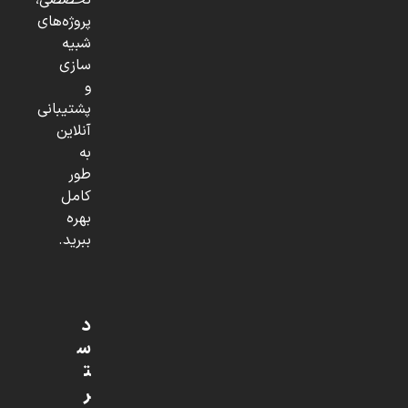
تخصصی،
پروژه‌های
شبیه
سازی
و
پشتیبانی
آنلاین
به
طور
کامل
بهره
ببرید.
د
س
ت
ر