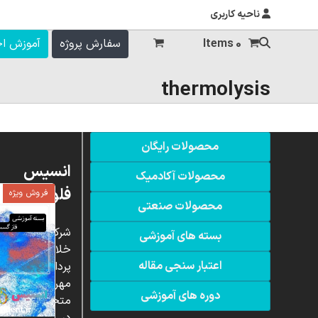
ناحیه کاربری
0 Items
سفارش پروژه
آموزش ا
thermolysis
محصولات رایگان
انسیس
محصولات آکادمیک
فلوئنت
فروش ویژه
محصولات صنعتی
شرکت
بسته های آموزشی
خلاق
اعتبار سنجی مقاله
پردازشگران
مهر،
دوره های آموزشی
متخصص