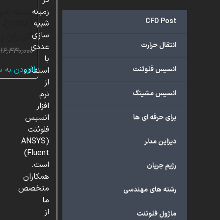
در
بسته آمو
زمینه
CFD Post
شبیه
کاربران پ
سازی
انتقال حرارت
عددی
۱۶,۴۴۰,۰۰۰
با
افزودن به 
انسیس فلوئنت
استفاده
از
انسیس مشینگ
نرم
افزار
انسیس
برای حرفه ای ها
فلوئنت
(ANSYS
دیزاین مدلر
Fluent)
است.
رژیم جریان
همکاران
متخصص
رشته های مهندسی
ما
از
ماژول فلوئنت