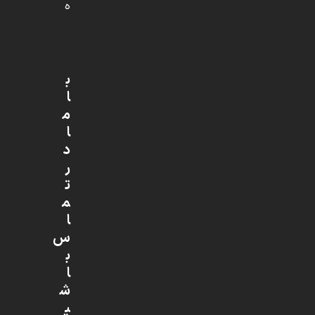
ه
ب
ا
م
ا
د
ر
ت
م
ا
س
ب
ا
ش
ی