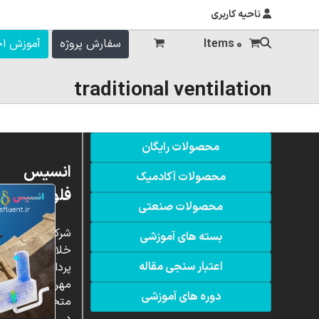
ناحیه کاربری
0 Items
سفارش پروژه
آموزش ا
traditional ventilation
محصولات رایگان
انسیس
محصولات آکادمیک
فلوئنت
محصولات صنعتی
شرکت
بسته های آموزشی
خلاق
اعتبار سنجی مقاله
پردازشگران
مهر،
دوره های آموزشی
متخصص