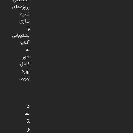
تخصصی،
پروژه‌های
شبیه
سازی
و
پشتیبانی
آنلاین
به
طور
کامل
بهره
ببرید.
د
س
ت
ر