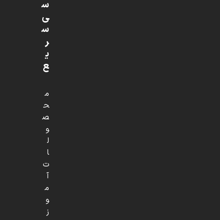
س
ی
س
ر
ی
ع
م
ح
ص
و
ل
ا
ت
آ
م
و
ز