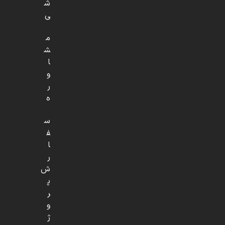
ش
ی
م
ش
ا
و
ر
ه
س
ف
ا
ر
ش
پ
ر
و
ژ