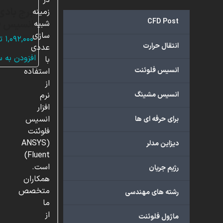
در
برج بادی 
زمینه
CFD Post
انسیس ف
شبیه
سازی
۱,۰۹۲,۰۰۰
ت
انتقال حرارت
عددی
افزودن به 
با
انسیس فلوئنت
استفاده
از
انسیس مشینگ
نرم
افزار
انسیس
برای حرفه ای ها
فلوئنت
(ANSYS
دیزاین مدلر
Fluent)
است.
رژیم جریان
همکاران
متخصص
رشته های مهندسی
ما
از
ماژول فلوئنت