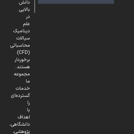
دانش
بالایی
در
علم
دینامیک
سیالات
محاسباتی
(CFD)
برخوردار
هستند.
مجموعه
ما
خدمات
گسترده‌ای
را
با
اهداف
دانشگاهی،
پژوهشی،