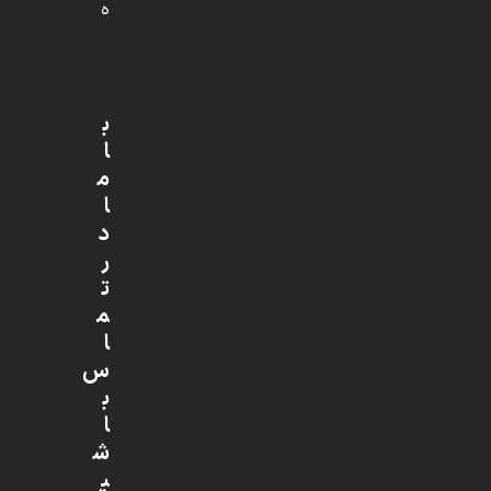
ه
ب
ا
م
ا
د
ر
ت
م
ا
س
ب
ا
ش
ی