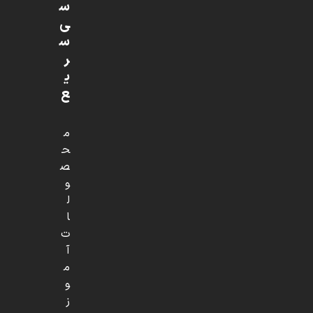
س
ی
س
ر
ی
ع
م
ح
ص
و
ل
ا
ت
آ
م
و
ز