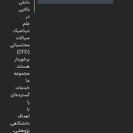
دانش
بالایی
در
علم
دینامیک
سیالات
محاسباتی
(CFD)
برخوردار
هستند.
مجموعه
ما
خدمات
گسترده‌ای
را
با
اهداف
دانشگاهی،
پژوهشی،