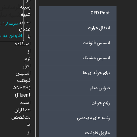
در
زمینه
CFD Post
شبیه ساز
شبیه
سازی
۱,۸۰۰,۰۰۰
ت
انتقال حرارت
عددی
افزودن به 
با
انسیس فلوئنت
استفاده
از
انسیس مشینگ
نرم
افزار
انسیس
برای حرفه ای ها
فلوئنت
(ANSYS
دیزاین مدلر
Fluent)
است.
رژیم جریان
همکاران
متخصص
رشته های مهندسی
ما
از
ماژول فلوئنت