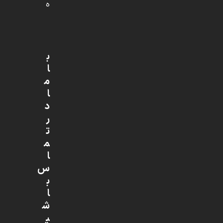
ه
ب
ا
م
ا
د
ر
ت
م
ا
س
ب
ا
ش
ی