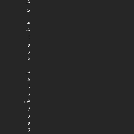
ش
ی
م
ش
ا
و
ر
ه
س
ف
ا
ر
ش
پ
ر
و
ژ