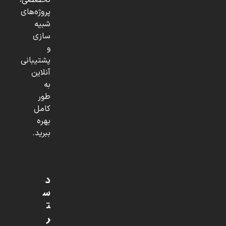
تخصصی،
پروژه‌های
شبیه
سازی
و
پشتیبانی
آنلاین
به
طور
کامل
بهره
ببرید.
د
س
ت
ر