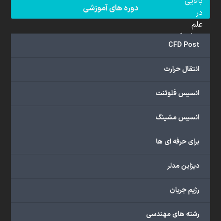
بالایی
دوره های آموزشی
در
علم
دینامیک
CFD Post
سیالات
محاسباتی
انتقال حرارت
(CFD)
برخوردار
انسیس فلوئنت
هستند.
مجموعه
انسیس مشینگ
ما
خدمات
برای حرفه ای ها
گسترده‌ای
را
با
دیزاین مدلر
اهداف
دانشگاهی،
رژیم جریان
پژوهشی،
صنعتی
رشته های مهندسی