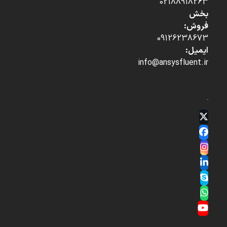
02188918263
بخش
فروش:
09126238673
ایمیل:
info@ansysfluent.ir
Twitter
(deprecated)
Facebook
Instagram
LinkedIn
Skype
Whatsapp
YouTube