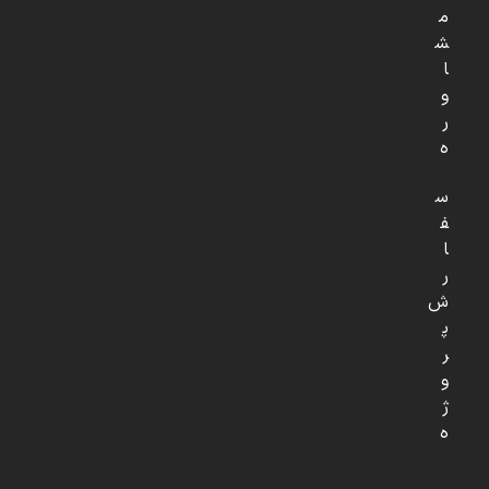
م
ش
ا
و
ر
ه
س
ف
ا
ر
ش
پ
ر
و
ژ
ه