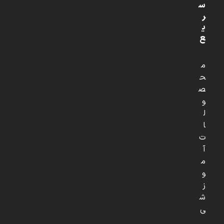
س
ر
ی
ع
م
ح
ص
و
ل
ا
ت
آ
م
و
ز
ش
ی