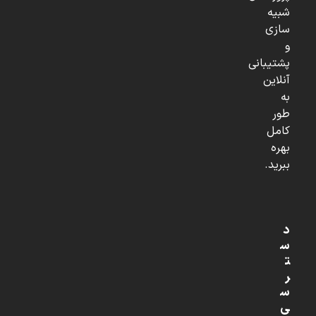
شبیه
سازی
و
پشتیبانی
آنلاین
به
طور
کامل
بهره
ببرید.
د
س
ت
ر
س
ی