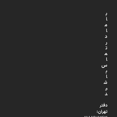
ب
ا
م
ا
د
ر
ت
م
ا
س
ب
ا
ش
ی
د
دفتر
تهران: