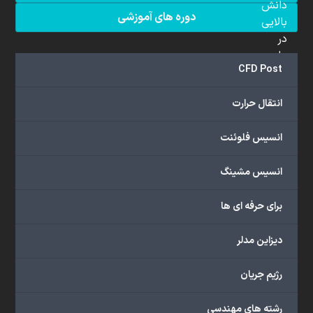
دانش
دوره های آموزشی
بالایی
در
علم
CFD Post
دینامیک
سیالات
انتقال حرارت
محاسباتی
(CFD)
انسیس فلوئنت
برخوردار
هستند.
مجموعه
انسیس مشینگ
ما
خدمات
برای حرفه ای ها
گسترده‌ای
را
دیزاین مدلر
با
اهداف
رژیم جریان
دانشگاهی،
پژوهشی،
رشته های مهندسی