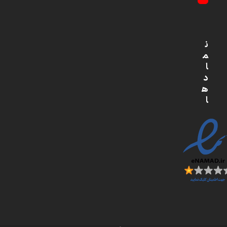
YouTube
ن
م
ا
د
ه
ا