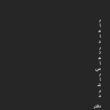
ب
ا
م
ا
د
ر
ت
م
ا
س
ب
ا
ش
ی
د
دفتر