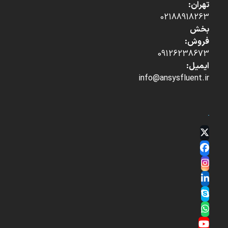
تهران:
02188918263
بخش
فروش:
09126238673
ایمیل:
info@ansysfluent.ir
Twitter
(deprecated)
Facebook
Instagram
LinkedIn
Skype
Whatsapp