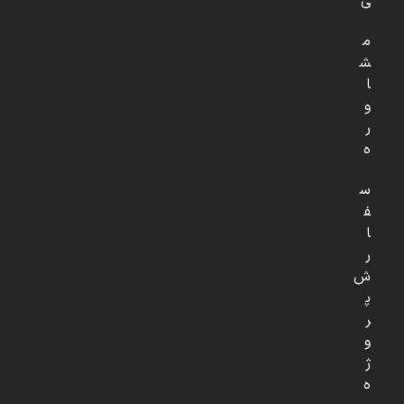
ی
م
ش
ا
و
ر
ه
س
ف
ا
ر
ش
پ
ر
و
ژ
ه