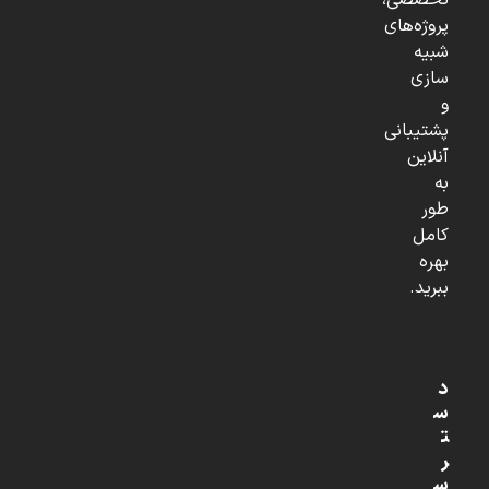
تخصصی،
پروژه‌های
شبیه
سازی
و
پشتیبانی
آنلاین
به
طور
کامل
بهره
ببرید.
د
س
ت
ر
س