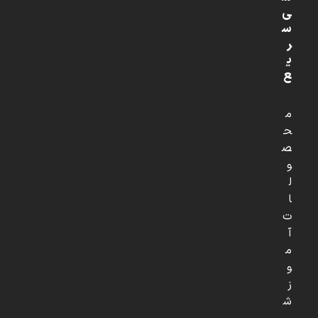
ی
س
ر
ی
ع
م
ح
ص
و
ل
ا
ت
آ
م
و
ز
ش