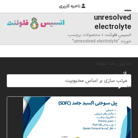
ناحیه کاربری
unresolved
منوی
بستن
electrolyte
منوی
موبایل
انسیس فلوئنت
»
محصولات برچسب
را
موبایل
خورده "unresolved electrolyte"
تغییر
دهید
نمایش یک نتیجه
انسیس
فلوئنت
شرکت
خلاق
پردازشگران
مهر،
متخصص