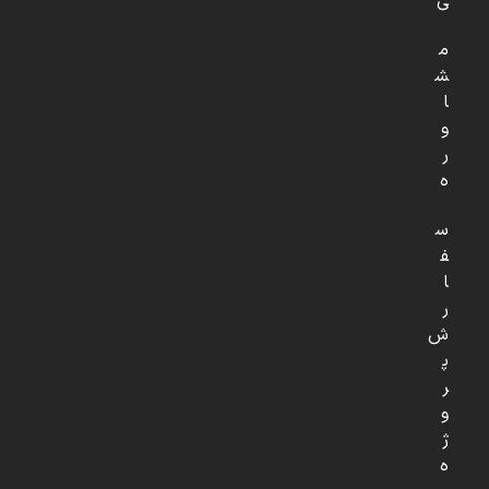
ی
م
ش
ا
و
ر
ه
س
ف
ا
ر
ش
پ
ر
و
ژ
ه