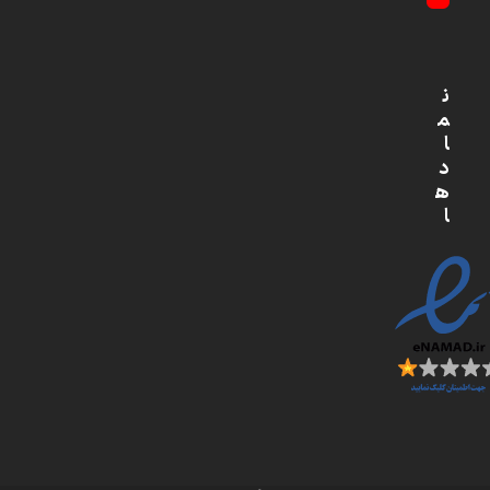
YouTube
ن
م
ا
د
ه
ا