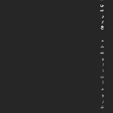
ی
س
ر
ی
ع
م
ح
ص
و
ل
ا
ت
آ
م
و
ز
ش