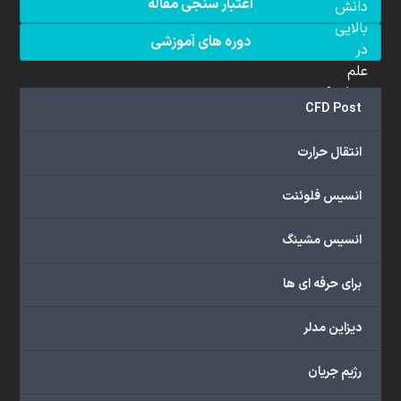
اعتبار سنجی مقاله
دانش
بالایی
دوره های آموزشی
در
علم
دینامیک
CFD Post
سیالات
محاسباتی
انتقال حرارت
(CFD)
برخوردار
انسیس فلوئنت
هستند.
مجموعه
انسیس مشینگ
ما
خدمات
برای حرفه ای ها
گسترده‌ای
را
با
دیزاین مدلر
اهداف
دانشگاهی،
رژیم جریان
پژوهشی،