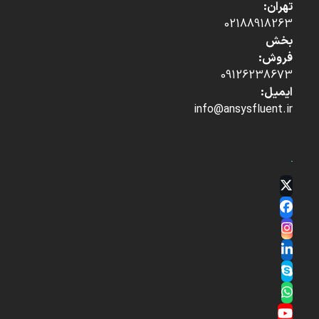
تهران:
02188918263
بخش
فروش:
09126238673
ایمیل:
info@ansysfluent.ir
Twitter
(deprecated)
Facebook
Instagram
LinkedIn
Skype
Whatsapp