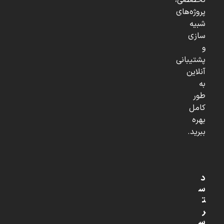
تخصصی،
پروژه‌های
شبیه
سازی
و
پشتیبانی
آنلاین
به
طور
کامل
بهره
ببرید.
د
س
ت
ر
س