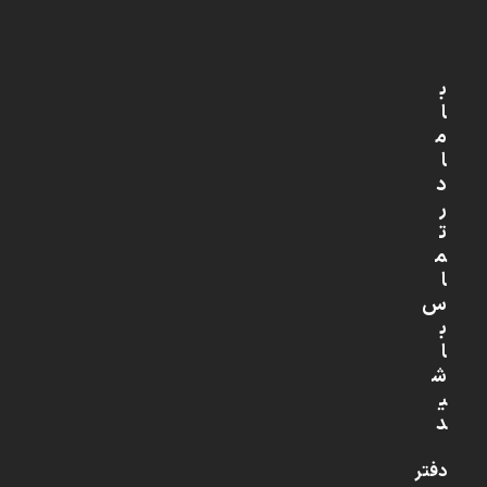
ب
ا
م
ا
د
ر
ت
م
ا
س
ب
ا
ش
ی
د
دفتر