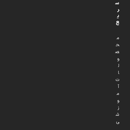
س
ر
ی
ع
م
ح
ص
و
ل
ا
ت
آ
م
و
ز
ش
ی