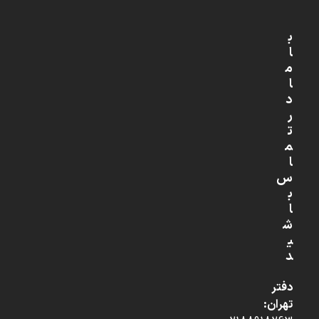
ب
ا
م
ا
د
ر
ت
م
ا
س
ب
ا
ش
ی
د
دفتر
تهران: