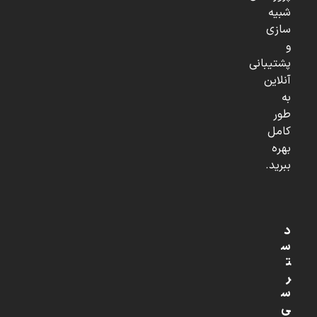
شبیه
سازی
و
پشتیبانی
آنلاین
به
طور
کامل
بهره
ببرید.
د
س
ت
ر
س
ی