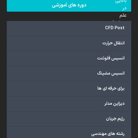
بالایی
دوره های آموزشی
در
علم
دینامیک
CFD Post
سیالات
محاسباتی
انتقال حرارت
(CFD)
برخوردار
انسیس فلوئنت
هستند.
مجموعه
انسیس مشینگ
ما
خدمات
برای حرفه ای ها
گسترده‌ای
را
با
دیزاین مدلر
اهداف
دانشگاهی،
رژیم جریان
پژوهشی،
صنعتی
رشته های مهندسی