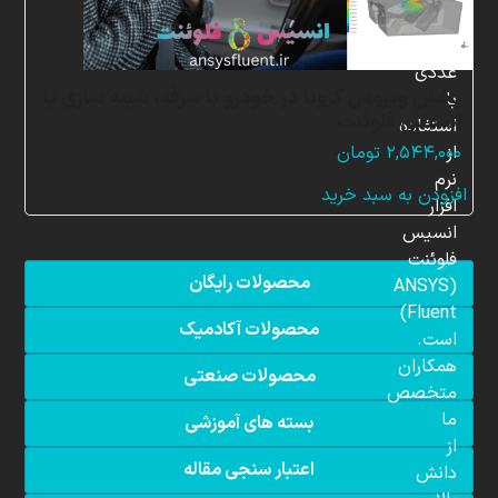
شبیه
سازی
عددی
پخش ویروس کرونا در خودرو با سرفه، شبیه سازی با
با
انسیس فلوئنت
استفاده
از
۲,۵۴۴,۰۰۰
تومان
نرم
افزودن به سبد خرید
افزار
انسیس
فلوئنت
محصولات رایگان
(ANSYS
Fluent)
محصولات آکادمیک
است.
همکاران
محصولات صنعتی
متخصص
ما
بسته های آموزشی
از
اعتبار سنجی مقاله
دانش