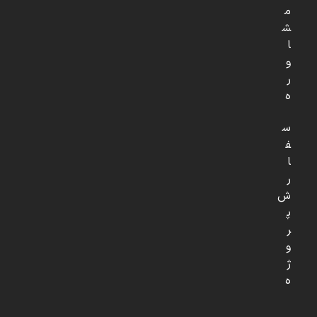
م
ش
ا
و
ر
ه
س
ف
ا
ر
ش
پ
ر
و
ژ
ه