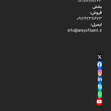
02188918263
بخش
فروش:
09126238673
ایمیل:
info@ansysfluent.ir
Twitter
(deprecated)
Facebook
Instagram
LinkedIn
Skype
Whatsapp
YouTube