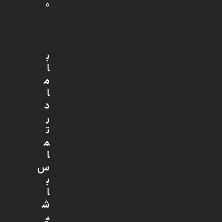
ه
ب
ا
م
ا
د
ر
ت
م
ا
س
ب
ا
ش
ی