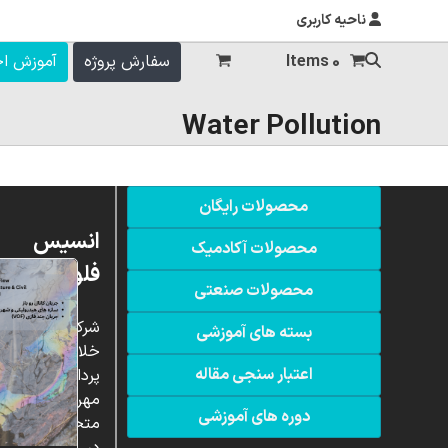
ناحیه کاربری
0 Items
سفارش پروژه
آموزش ا
Water Pollution
محصولات رایگان
انسیس
محصولات آکادمیک
فلوئنت
محصولات صنعتی
شرکت
بسته های آموزشی
خلاق
اعتبار سنجی مقاله
پردازشگران
مهر،
دوره های آموزشی
متخصص