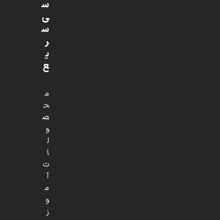
س
ی
س
ر
ی
ع
م
ح
ص
و
ل
ا
ت
آ
م
و
ز