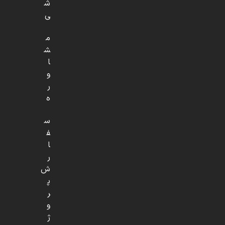
ش
ی
م
ش
ا
و
ر
ه
س
ف
ا
ر
ش
پ
ر
و
ژ