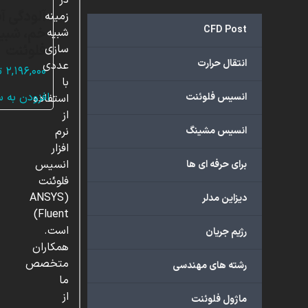
در
آلودگی آب
زمینه
CFD Post
خم، شبیه
شبیه
فلوئنت
سازی
انتقال حرارت
عددی
۲,۱۹۶,۰۰۰
ت
با
افزودن به 
انسیس فلوئنت
استفاده
از
انسیس مشینگ
نرم
افزار
انسیس
برای حرفه ای ها
فلوئنت
(ANSYS
دیزاین مدلر
Fluent)
است.
رژیم جریان
همکاران
متخصص
رشته های مهندسی
ما
از
ماژول فلوئنت