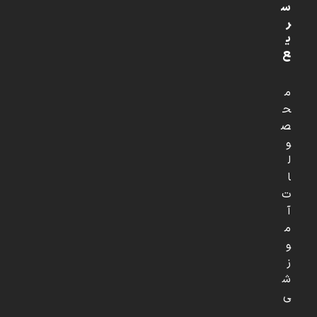
س
ر
ی
ع
م
ح
ص
و
ل
ا
ت
آ
م
و
ز
ش
ی