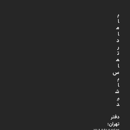
ب
ا
م
ا
د
ر
ت
م
ا
س
ب
ا
ش
ی
د
دفتر
تهران: