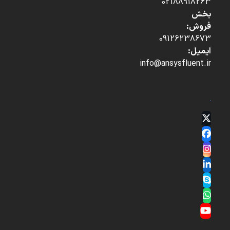
02188918263
بخش
فروش:
09126238673
ایمیل:
info@ansysfluent.ir
Twitter
(deprecated)
Facebook
Instagram
LinkedIn
Skype
Whatsapp
YouTube