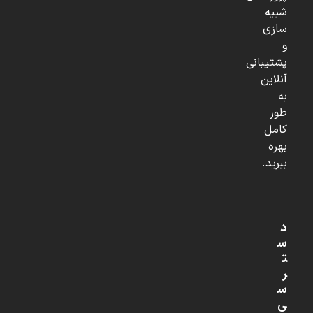
شبیه
سازی
و
پشتیبانی
آنلاین
به
طور
کامل
بهره
ببرید.
د
س
ت
ر
س
ی