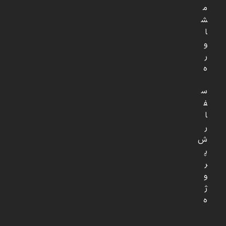
م
ش
ا
و
ر
ه
س
ف
ا
ر
ش
پ
ر
و
ژ
ه