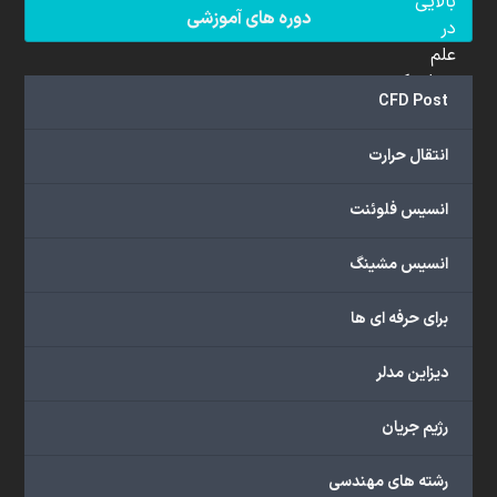
بالایی
دوره های آموزشی
در
علم
دینامیک
CFD Post
سیالات
محاسباتی
انتقال حرارت
(CFD)
برخوردار
انسیس فلوئنت
هستند.
مجموعه
انسیس مشینگ
ما
خدمات
برای حرفه ای ها
گسترده‌ای
را
با
دیزاین مدلر
اهداف
دانشگاهی،
رژیم جریان
پژوهشی،
صنعتی
رشته های مهندسی