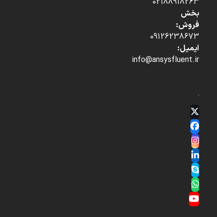
02188918263
بخش
فروش:
09126238673
ایمیل:
info@ansysfluent.ir
Twitter
(deprecated)
Facebook
Instagram
LinkedIn
Skype
Whatsapp
YouTube