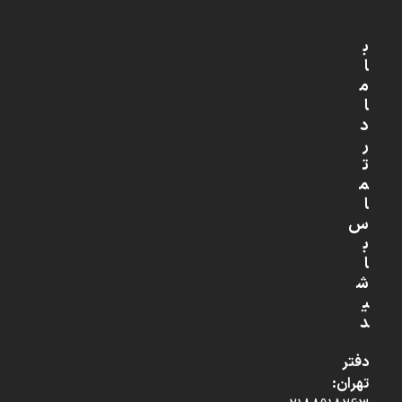
ب
ا
م
ا
د
ر
ت
م
ا
س
ب
ا
ش
ی
د
دفتر
تهران: