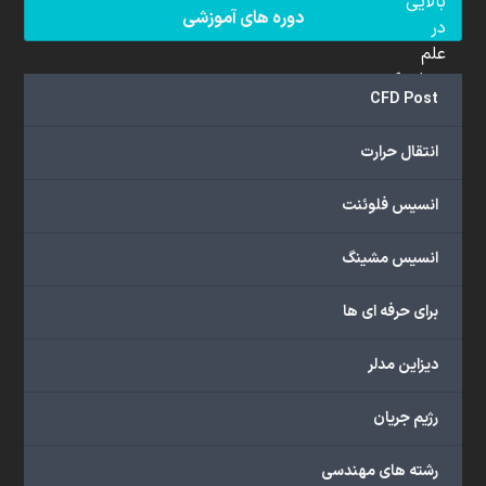
بالایی
دوره های آموزشی
در
علم
دینامیک
CFD Post
سیالات
محاسباتی
انتقال حرارت
(CFD)
برخوردار
انسیس فلوئنت
هستند.
مجموعه
انسیس مشینگ
ما
خدمات
برای حرفه ای ها
گسترده‌ای
را
با
دیزاین مدلر
اهداف
دانشگاهی،
رژیم جریان
پژوهشی،
صنعتی
رشته های مهندسی