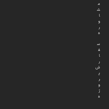
م
ش
ا
و
ر
ه
س
ف
ا
ر
ش
پ
ر
و
ژ
ه