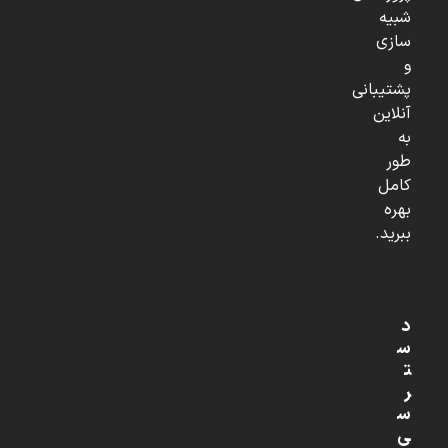
شبیه
سازی
و
پشتیبانی
آنلاین
به
طور
کامل
بهره
ببرید.
د
س
ت
ر
س
ی