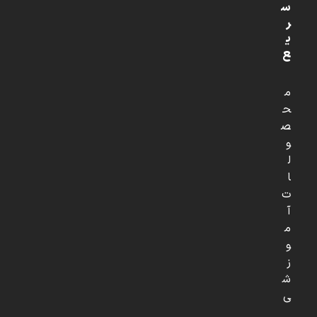
س
ر
ی
ع
م
ح
ص
و
ل
ا
ت
آ
م
و
ز
ش
ی