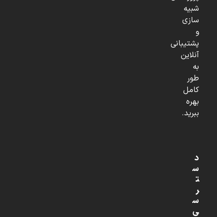
شبیه
سازی
و
پشتیبانی
آنلاین
به
طور
کامل
بهره
ببرید.
د
س
ت
ر
س
ی