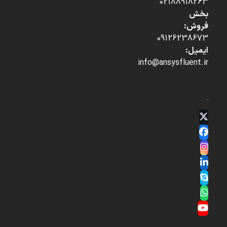
02188918263
بخش
فروش:
09126238673
ایمیل:
info@ansysfluent.ir
Twitter
(deprecated)
Facebook
Instagram
LinkedIn
Skype
Whatsapp
YouTube