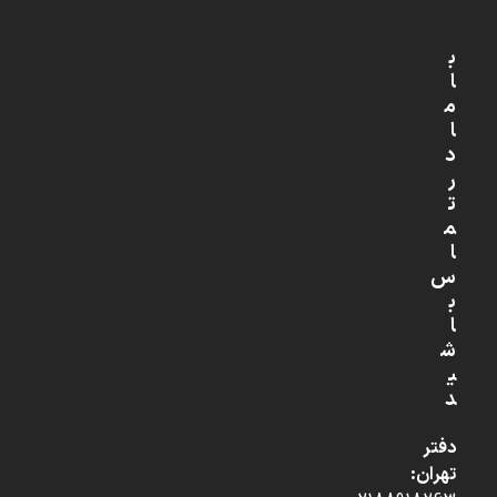
ب
ا
م
ا
د
ر
ت
م
ا
س
ب
ا
ش
ی
د
دفتر
تهران: