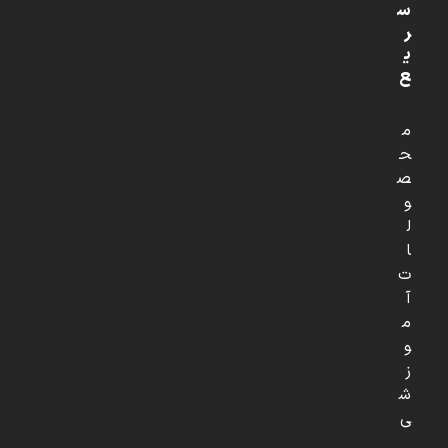
س
ر
ی
ع
م
ح
ص
و
ل
ا
ت
آ
م
و
ز
ش
ی