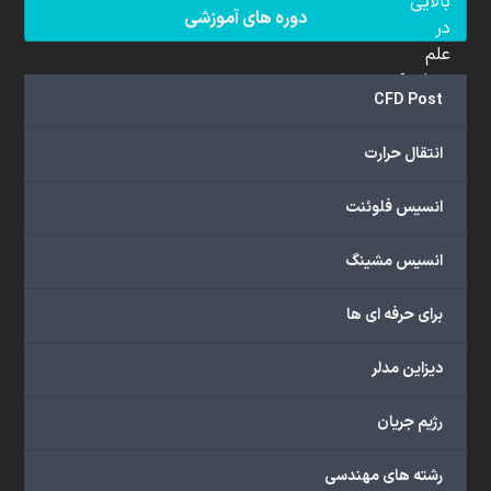
بالایی
دوره های آموزشی
در
علم
دینامیک
CFD Post
سیالات
محاسباتی
انتقال حرارت
(CFD)
برخوردار
انسیس فلوئنت
هستند.
مجموعه
انسیس مشینگ
ما
خدمات
برای حرفه ای ها
گسترده‌ای
را
با
دیزاین مدلر
اهداف
دانشگاهی،
رژیم جریان
پژوهشی،
صنعتی
رشته های مهندسی