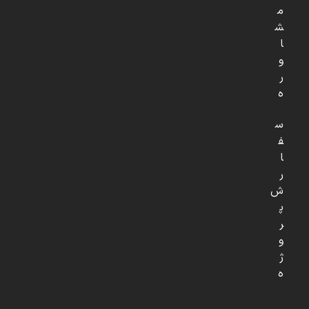
م
ش
ا
و
ر
ه
س
ف
ا
ر
ش
پ
ر
و
ژ
ه