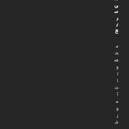
ی
س
ر
ی
ع
م
ح
ص
و
ل
ا
ت
آ
م
و
ز
ش