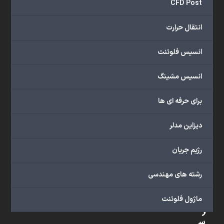
تخصصی،
CFD Post
پروژه‌های
شبیه
انتقال حرارت
سازی
و
انسیس فلوئنت
پشتیبانی
آنلاین
انسیس مشینگ
به
طور
برای حرفه ای ها
کامل
بهره
دیزاین مدلر
ببرید.
رژیم جریان
رشته های مهندسی
د
س
ت
ماژول فلوئنت
ر
س