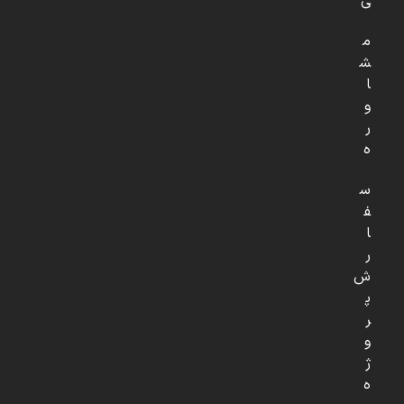
ی
م
ش
ا
و
ر
ه
س
ف
ا
ر
ش
پ
ر
و
ژ
ه