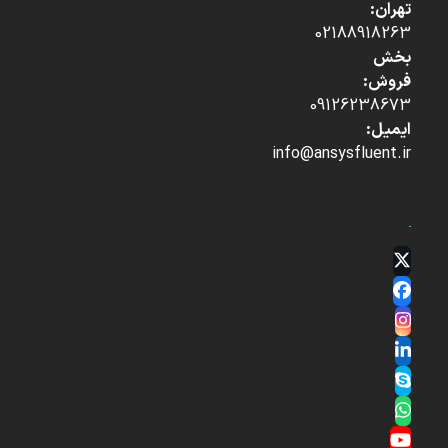
تهران:
02188918263
بخش
فروش:
09126238673
ایمیل:
info@ansysfluent.ir
Twitter
(deprecated)
Facebook
Instagram
LinkedIn
Skype
Whatsapp