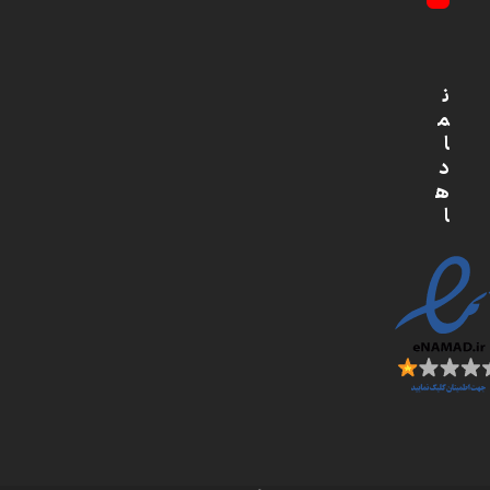
YouTube
ن
م
ا
د
ه
ا