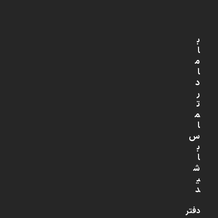
ب
ا
م
ا
د
ر
ت
م
ا
س
ب
ا
ش
ی
د
دفتر