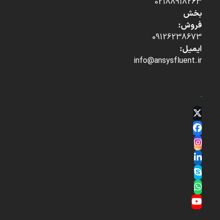
02188918263
بخش
فروش:
09126238673
ایمیل:
info@ansysfluent.ir
Twitter
(deprecated)
Facebook
Instagram
LinkedIn
Skype
Whatsapp
YouTube