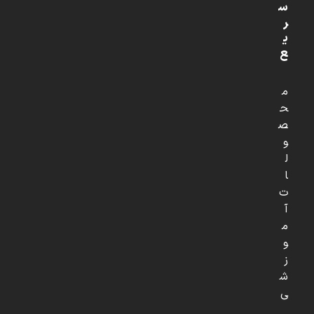
س
ر
ی
ع
م
ح
ص
و
ل
ا
ت
آ
م
و
ز
ش
ی