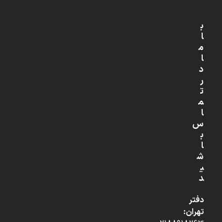
ب
ا
م
ا
د
ر
ت
م
ا
س
ب
ا
ش
ی
د
دفتر
تهران: