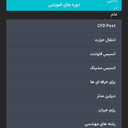
بالایی
دوره های آموزشی
در
علم
دینامیک
CFD Post
سیالات
محاسباتی
انتقال حرارت
(CFD)
برخوردار
انسیس فلوئنت
هستند.
مجموعه
انسیس مشینگ
ما
خدمات
برای حرفه ای ها
گسترده‌ای
را
با
دیزاین مدلر
اهداف
دانشگاهی،
رژیم جریان
پژوهشی،
صنعتی
رشته های مهندسی