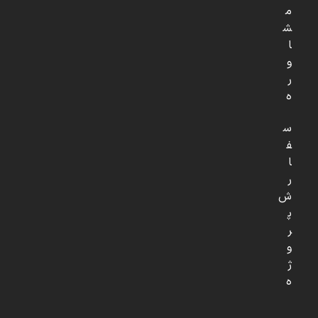
م
ش
ا
و
ر
ه
س
ف
ا
ر
ش
پ
ر
و
ژ
ه