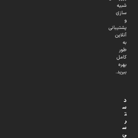
شبیه
سازی
و
پشتیبانی
آنلاین
به
طور
کامل
بهره
ببرید.
د
س
ت
ر
س
ی