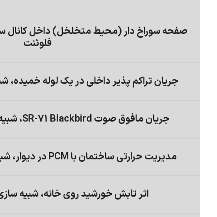
صفحه سوراخ دار (محیط متخلخل) داخل کانال سه
فلوئنت
جریان تراکم پذیر داخلی در یک لوله خمیده، ش
جریان مافوق صوت SR-71 Blackbird، شبیه سازی با انسیس فلوئنت
مدیریت حرارتی ساختمان با PCM در دیوار، شبیه سازی با انسیس فلوئنت
اثر تابش خورشید روی خانه، شبیه سازی