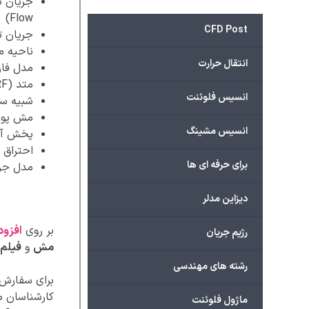
Flow)
CFD Post
جریان تراکم پذی
ناحیه متخلخل
انتقال حرارت
مدل فاز گسسته (
متد Single Reference Frame (SRF)
انسیس فلوئنت
شبیه سا
مش پویا (ic Mesh
انسیس مشینگ
پخش آلودگی ب
احتراق جریان
برای حرفه ای ها
مدل جریان چند 
دیزاین مدلر
بر روی
افزود
رژیم جریان
مش
و
فیلم 
رشته های مهندسی
برای سفارش پ
کارشناسان ما
ماژول فلوئنت