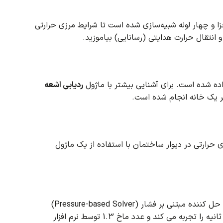
و چهار لوله شبیه‌سازی شده است تا شرایط مرزی حرارتی
انتقال حرارت هدایتی (رسانایی) بیاموزید.
برای آشنایی بیشتر با ماژول
ردیابی اشعه
فاز (PCM) را برای بررسی ذخیره انرژی حرارتی در دیوار ساختمان با استفاده از یک ماژول
هدف این بخش یادگیری فرآیند شبیه سازی جریان تراکم پذیر خارجی با استفاده از حل کننده مبتنی بر فشار (Pressure-based Solver)
در این قسمت یک هواپیمای SR-71 سرعت مافوق صوت معادل 446 متر بر ثانیه را تجربه می کند و عدد ماخ 1.3 توسط نرم افزار