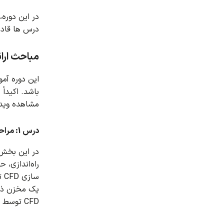
در این دوره
درس ها قادر خواهید بو
مباحث ارا
باشد.
اکیداً
مشاهده ویدیو
درس 1: مراحل اصلی شبیه سازی CFD در ANSYS Workbench
راه‌اندازی، حل و پرد
سازی CFD توسط ANSYS Workbench مناسب است.
یک مخزن ذخی
CFD توسط ANSYS Workbench شبیه سازی شده است.