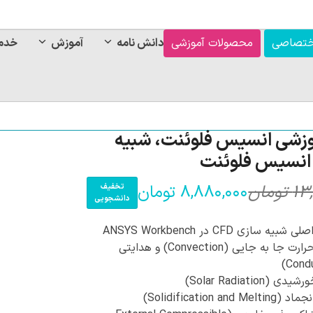
ختصاصی
محصولات آموزشی
دانش نامه
آموزش
خدم
وزشی انسیس فلوئنت، شبیه
 انسیس فلوئنت
۱۳
تومان
۸,۸۸۰,۰۰۰
تومان
تخفیف
قی
قی
دانشجویی
فع
اص
یه سازی CFD در ANSYS Workbench
انتقال حرارت جا به جایی (Convection) و هدایتی
,۰۰۰
بود
(Solar Radiation)
Solidification and M)