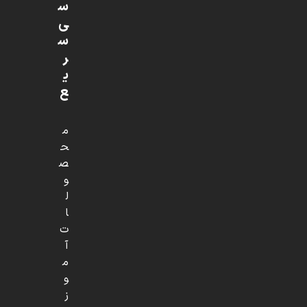
س
ی
س
ر
ی
ع
م
ح
ص
و
ل
ا
ت
آ
م
و
ز