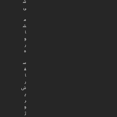
ش
ی
م
ش
ا
و
ر
ه
س
ف
ا
ر
ش
پ
ر
و
ژ