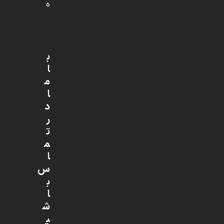
ه
ب
ا
م
ا
د
ر
ت
م
ا
س
ب
ا
ش
ی