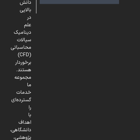
دانش
بالایی
در
علم
دینامیک
سیالات
محاسباتی
(CFD)
برخوردار
هستند.
مجموعه
ما
خدمات
گسترده‌ای
را
با
اهداف
دانشگاهی،
پژوهشی،