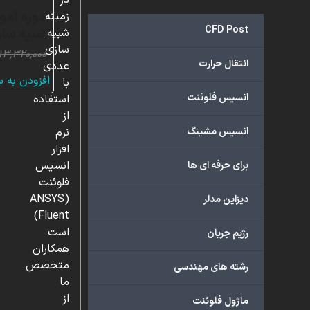
در
دوره آمو
زمینه
CFD Post
شبیه ساز
شبیه
سازی
۱۳,۳۲۰,۰۰۰
انتقال حرارت
عددی
افزودن به 
با
انسیس فلوئنت
استفاده
از
انسیس مشینگ
نرم
افزار
انسیس
برای حرفه ای ها
فلوئنت
(ANSYS
دیزاین مدلر
Fluent)
است.
رژیم جریان
همکاران
متخصص
رشته های مهندسی
ما
از
ماژول فلوئنت