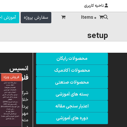
ناحیه کاربری
0 Items
سفارش پروژه
آموزش ا
setup
محصولات رایگان
انسیس
محصولات آکادمیک
فلوئنت
فروش ویژه
محصولات صنعتی
شرکت
بسته های آموزشی
خلاق
اعتبار سنجی مقاله
پردازشگران
مهر،
دوره های آموزشی
متخصص