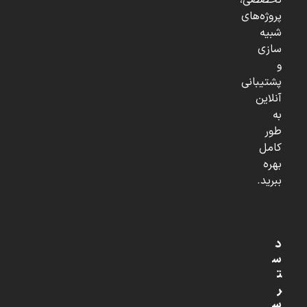
تخصصی،
پروژه‌های
شبیه
سازی
و
پشتیبانی
آنلاین
به
طور
کامل
بهره
ببرید.
د
س
ت
ر
س