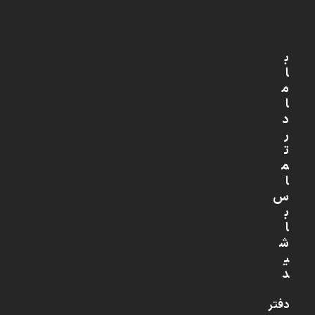
ب
ا
م
ا
د
ر
ت
م
ا
س
ب
ا
ش
ی
د
دفتر