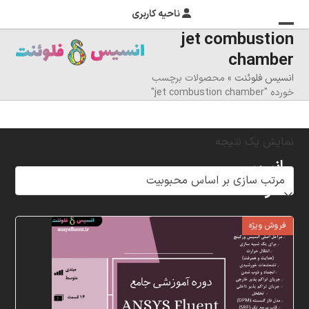
ناحیه کاربری
jet combustion
منوی
بستن
chamber
منوی
موبایل
انسیس فلوئنت
»
محصولات برچسب
را
موبایل
خورده "jet combustion chamber"
تغییر
دهید
نمایش یک نتیجه
انسیس
فلوئنت
شرکت
فروش ویژه
خلاق
پردازشگران
مهر،
متخصص