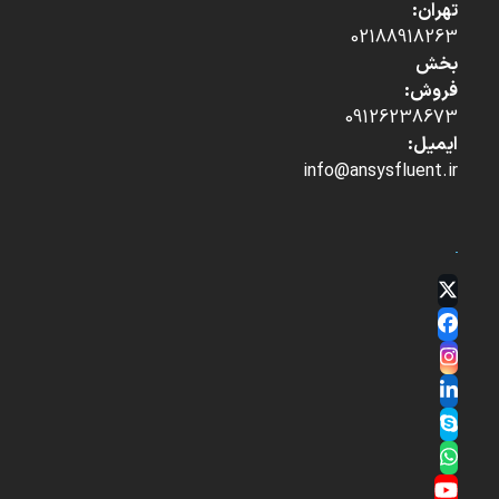
تهران:
02188918263
بخش
فروش:
09126238673
ایمیل:
info@ansysfluent.ir
Twitter
(deprecated)
Facebook
Instagram
LinkedIn
Skype
Whatsapp