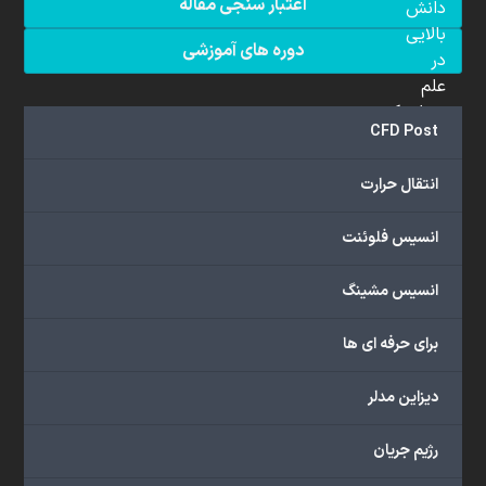
اعتبار سنجی مقاله
دانش
بالایی
دوره های آموزشی
در
علم
دینامیک
CFD Post
سیالات
محاسباتی
انتقال حرارت
(CFD)
برخوردار
انسیس فلوئنت
هستند.
مجموعه
انسیس مشینگ
ما
خدمات
برای حرفه ای ها
گسترده‌ای
را
با
دیزاین مدلر
اهداف
دانشگاهی،
رژیم جریان
پژوهشی،