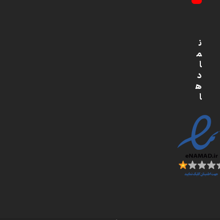
YouTube
ن
م
ا
د
ه
ا