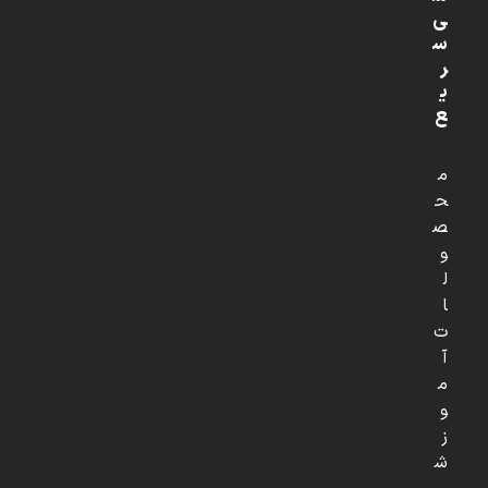
ی
س
ر
ی
ع
م
ح
ص
و
ل
ا
ت
آ
م
و
ز
ش