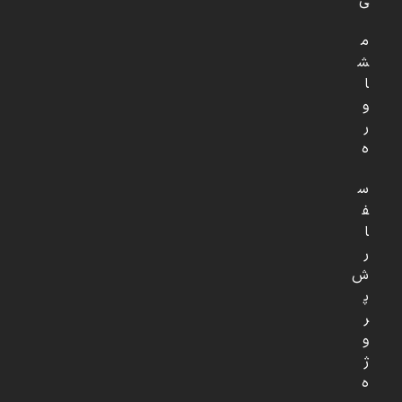
ی
م
ش
ا
و
ر
ه
س
ف
ا
ر
ش
پ
ر
و
ژ
ه