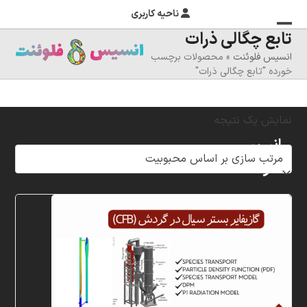
ناحیه کاربری
تابع چگالی ذرات
منوی
بستن
انسیس فلوئنت
»
محصولات برچسب
منوی
موبایل
خورده "تابع چگالی ذرات"
را
موبایل
تغییر
نمایش یک نتیجه
دهید
انسیس
فلوئنت
شرکت
خلاق
پردازشگران
مهر،
متخصص
در
زمینه