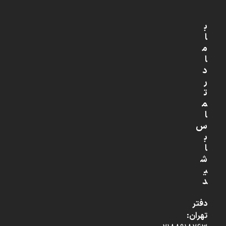
ب
ا
م
ا
د
ر
ت
م
ا
س
ب
ا
ش
ی
د
دفتر
تهران: