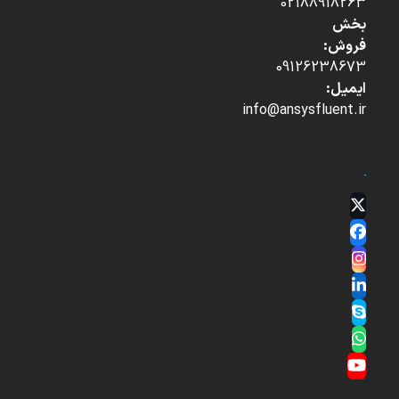
02188918263
بخش
فروش:
09126238673
ایمیل:
info@ansysfluent.ir
Twitter
(deprecated)
Facebook
Instagram
LinkedIn
Skype
Whatsapp
YouTube