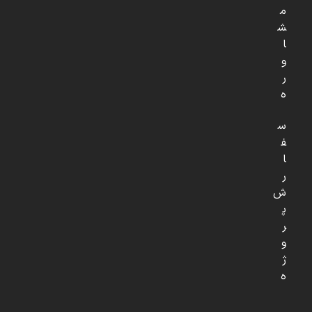
م
ش
ا
و
ر
ه
س
ف
ا
ر
ش
پ
ر
و
ژ
ه