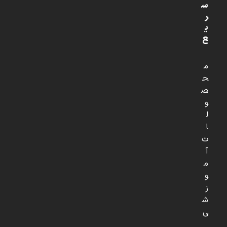
س
ر
ی
ع
م
ح
ص
و
ل
ا
ت
آ
م
و
ز
ش
ی