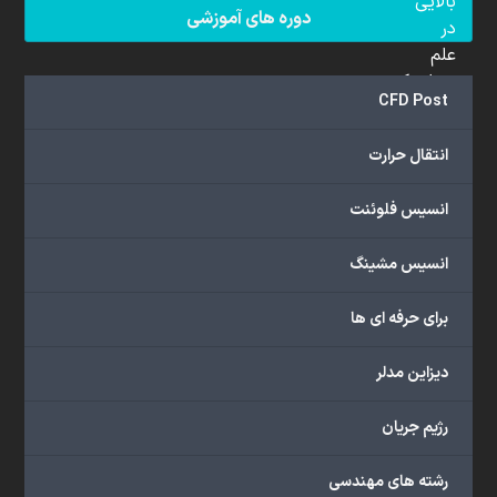
بالایی
دوره های آموزشی
در
علم
دینامیک
CFD Post
سیالات
محاسباتی
انتقال حرارت
(CFD)
برخوردار
انسیس فلوئنت
هستند.
مجموعه
انسیس مشینگ
ما
خدمات
برای حرفه ای ها
گسترده‌ای
را
با
دیزاین مدلر
اهداف
دانشگاهی،
رژیم جریان
پژوهشی،
صنعتی
رشته های مهندسی