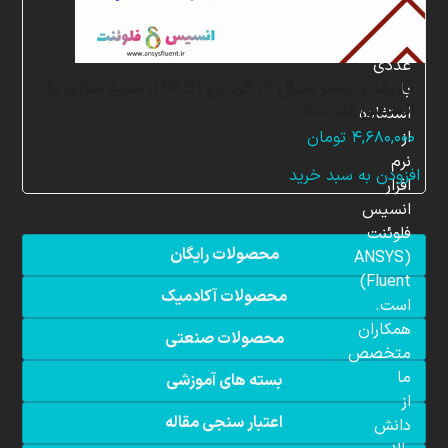
شبیه
سازی
عددی
گازیفایر بستر سیال در گردش (CFB)، شبیه سازی با
با
انسیس فلوئنت
استفاده
از
۴,۶۸۰,۰۰۰
تومان
نرم
افزودن به سبد خرید
افزار
انسیس
فلوئنت
محصولات رایگان
(ANSYS
Fluent)
محصولات آکادمیک
است.
همکاران
محصولات صنعتی
متخصص
ما
بسته های آموزشی
از
اعتبار سنجی مقاله
دانش