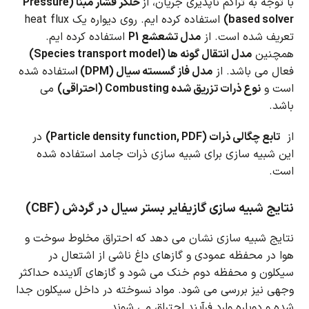
با توجه به تراکم ناپذیری جریان، از
حلگر فشار مبنا (Pressure
based solver)
استفاده کرده ایم. روی دیواره یک heat flux
تعریف شده است. از
مدل تشعشع P1
استفاده کرده ایم.
همچنین
مدل انتقال گونه ها (Species transport model)
فعال می باشد. از
مدل فاز گسسته سیال (DPM) ا
ستفاده شده
است و
نوع ذرات تزریق شده Combusting (احتراقی)
می
باشد.
از
تابع چگالی ذرات (Particle density function, PDF)
در
این شبیه سازی برای شبیه سازی ذرات جامد استفاده شده
است.
نتایج شبیه سازی گازیفایر بستر سیال در گردش (CBF)
نتایج شبیه سازی نشان می دهد که احتراق مخلوط سوخت و
هوا در محفظه عمودی و گازهای داغ ناشی از اشتعال در
سیکلون و محفظه دوم خنک می شود و گازهای آلاینده حداکثر
وجهی نیز بررسی می شود.
مواد نسوخته در داخل سیکلون جدا
شده و دوباره وارد فرآیند احتراق می شوند.