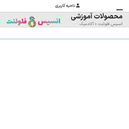
ناحیه کاربری
محصولات آموزشی
منوی
بستن
انسیس فلوئنت
»
آکادمیک
منوی
موبایل
را
موبایل
تغییر
دهید