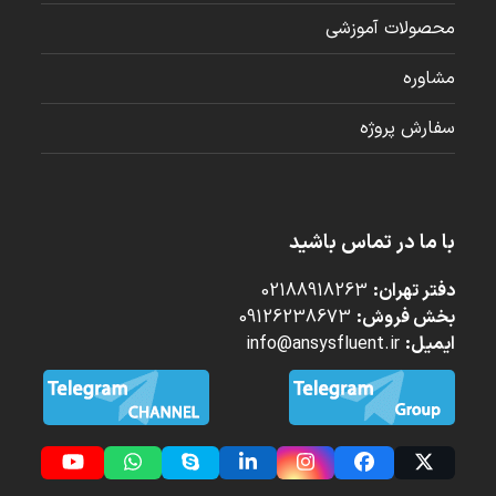
محصولات آموزشی
مشاوره
سفارش پروژه
با ما در تماس باشید
دفتر تهران:
02188918263
بخش فروش:
09126238673
ایمیل:
info@ansysfluent.ir
YouTube
Whatsapp
Skype
LinkedIn
Instagram
Facebook
Twitter
(deprecated)