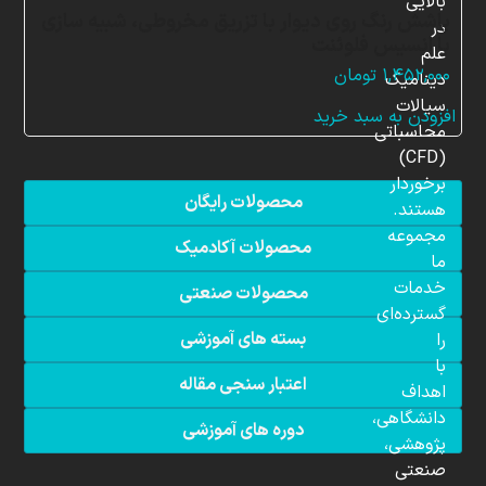
بالایی
پاشش رنگ روی دیوار با تزریق مخروطی، شبیه سازی
در
با انسیس فلوئنت
علم
۱,۴۵۲,۰۰۰
تومان
دینامیک
سیالات
افزودن به سبد خرید
محاسباتی
(CFD)
برخوردار
محصولات رایگان
هستند.
مجموعه
محصولات آکادمیک
ما
خدمات
محصولات صنعتی
گسترده‌ای
بسته های آموزشی
را
با
اعتبار سنجی مقاله
اهداف
دانشگاهی،
دوره های آموزشی
پژوهشی،
صنعتی