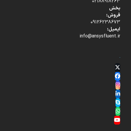
02188918263
بخش
فروش:
09126238673
ایمیل:
info@ansysfluent.ir
Twitter
(deprecated)
Facebook
Instagram
LinkedIn
Skype
Whatsapp
YouTube