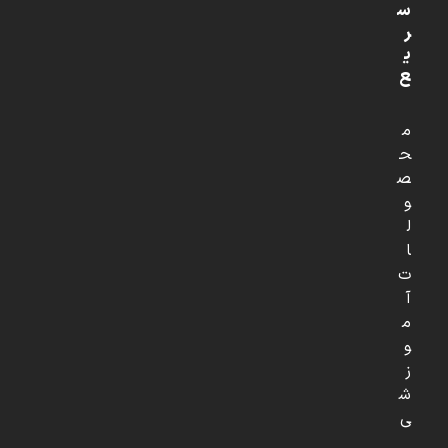
س
ر
ی
ع
م
ح
ص
و
ل
ا
ت
آ
م
و
ز
ش
ی