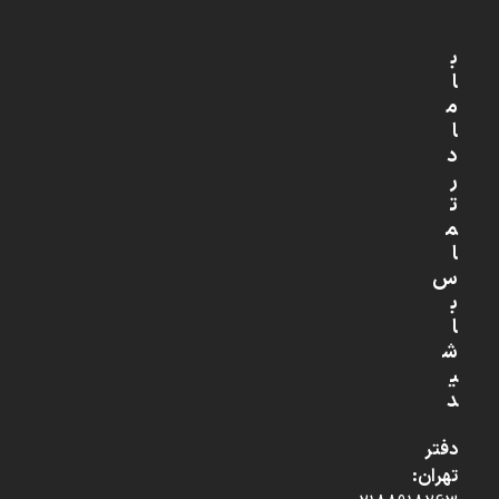
ب
ا
م
ا
د
ر
ت
م
ا
س
ب
ا
ش
ی
د
دفتر
تهران: