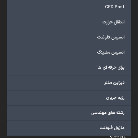
و
CFD Post
...
ارائه
انتقال حرارت
می‌دهد.
شما
انسیس فلوئنت
می‌توانید
از
انسیس مشینگ
خدمات
مختلف
برای حرفه ای ها
گروه
ما
دیزاین مدلر
شامل
محصولات
رژیم جریان
آموزشی،
دوره‌های
رشته های مهندسی
آموزشی،
مشاوره
ماژول فلوئنت
تخصصی،
پروژه‌های