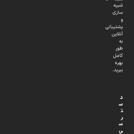
شبیه
سازی
و
پشتیبانی
آنلاین
به
طور
کامل
بهره
ببرید.
د
س
ت
ر
س
ی