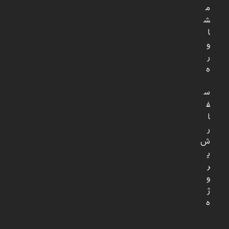
م
ش
ا
و
ر
ه
س
ف
ا
ر
ش
پ
ر
و
ژ
ه