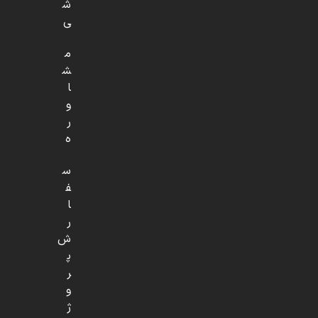
ش
ی
م
ش
ا
و
ر
ه
س
ف
ا
ر
ش
پ
ر
و
ژ