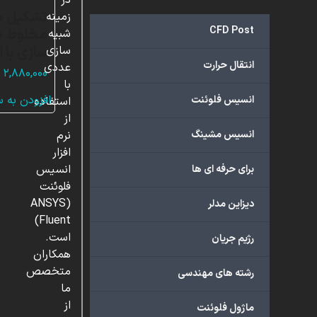
در
تشکیل هی
زمینه
CFD Post
مخلوط در
شبیه
سازی با 
سازی
انتقال حرارت
عددی
۲,۸۸۰,۰۰۰
با
افزودن به 
انسیس فلوئنت
استفاده
از
انسیس مشینگ
نرم
افزار
انسیس
برای حرفه ای ها
فلوئنت
(ANSYS
دیزاین مدلر
Fluent)
است.
رژیم جریان
همکاران
متخصص
رشته های مهندسی
ما
از
ماژول فلوئنت