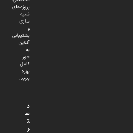
تخصصی،
پروژه‌های
شبیه
سازی
و
پشتیبانی
آنلاین
به
طور
کامل
بهره
ببرید.
د
س
ت
ر