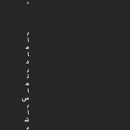
ه
ب
ا
م
ا
د
ر
ت
م
ا
س
ب
ا
ش
ی