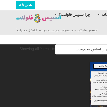
تماس با ما
ات
چرا انسیس فلوئنت؟
انسیس فلوئنت
»
محصولات برچسب خورده "تشکیل هیدرات"
Sorted
Showing all 2 results
by
popularity