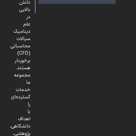
دانش
بالایی
در
علم
دینامیک
سیالات
محاسباتی
(CFD)
برخوردار
هستند.
مجموعه
ما
خدمات
گسترده‌ای
را
با
اهداف
دانشگاهی،
پژوهشی،