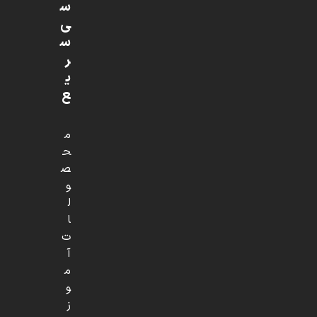
س
ی
س
ر
ی
ع
م
ح
ص
و
ل
ا
ت
آ
م
و
ز