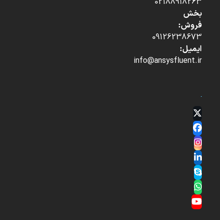
02188918263
بخش
فروش:
09126238673
ایمیل:
info@ansysfluent.ir
Twitter
(deprecated)
Facebook
Instagram
LinkedIn
Skype
Whatsapp
YouTube