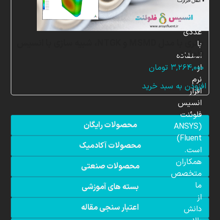
شبیه
سازی
عددی
باتری با مدل MSMD و NTGK، شبیه سازی با انسیس
با
فلوئنت
استفاده
از
۳,۲۶۴,۰۰۰
تومان
نرم
افزودن به سبد خرید
افزار
انسیس
فلوئنت
محصولات رایگان
(ANSYS
Fluent)
محصولات آکادمیک
است.
همکاران
محصولات صنعتی
متخصص
ما
بسته های آموزشی
از
اعتبار سنجی مقاله
دانش