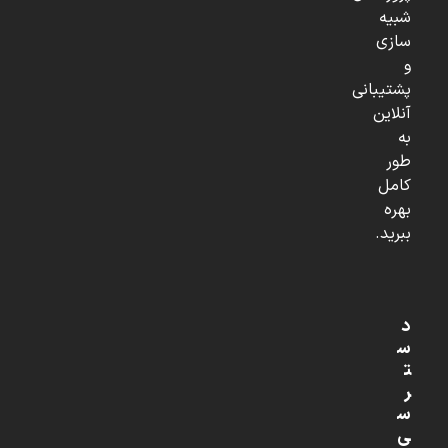
شبیه
سازی
و
پشتیبانی
آنلاین
به
طور
کامل
بهره
ببرید.
د
س
ت
ر
س
ی