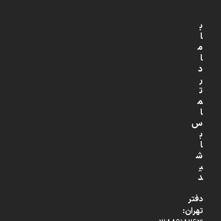
ب
ا
م
ا
د
ر
ت
م
ا
س
ب
ا
ش
ی
د
دفتر
تهران: