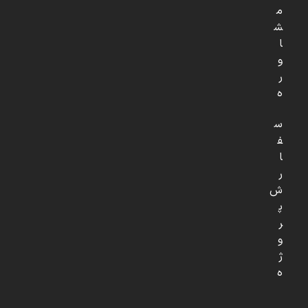
م
ش
ا
و
ر
ه
س
ف
ا
ر
ش
پ
ر
و
ژ
ه