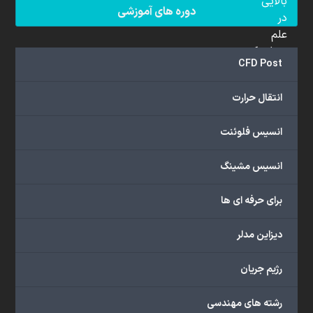
بالایی
دوره های آموزشی
در
علم
دینامیک
CFD Post
سیالات
محاسباتی
انتقال حرارت
(CFD)
برخوردار
انسیس فلوئنت
هستند.
مجموعه
انسیس مشینگ
ما
خدمات
برای حرفه ای ها
گسترده‌ای
را
با
دیزاین مدلر
اهداف
دانشگاهی،
رژیم جریان
پژوهشی،
صنعتی
رشته های مهندسی