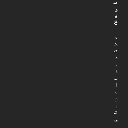
س
ر
ی
ع
م
ح
ص
و
ل
ا
ت
آ
م
و
ز
ش
ی