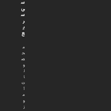
س
ی
س
ر
ی
ع
م
ح
ص
و
ل
ا
ت
آ
م
و
ز