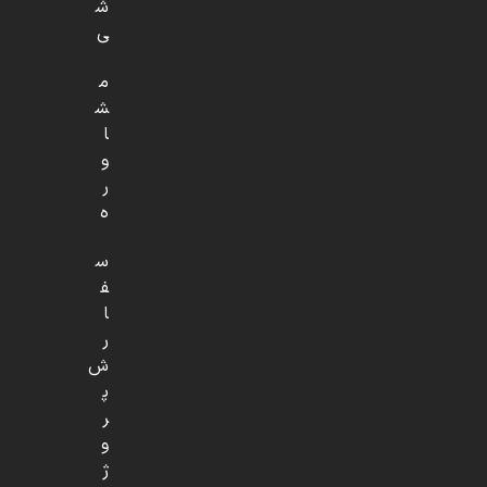
ش
ی
م
ش
ا
و
ر
ه
س
ف
ا
ر
ش
پ
ر
و
ژ