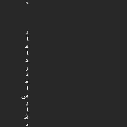
ه
ب
ا
م
ا
د
ر
ت
م
ا
س
ب
ا
ش
ی