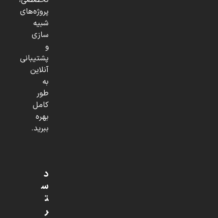
تخصصی،
پروژه‌های
شبیه
سازی
و
پشتیبانی
آنلاین
به
طور
کامل
بهره
ببرید.
د
س
ت
ر