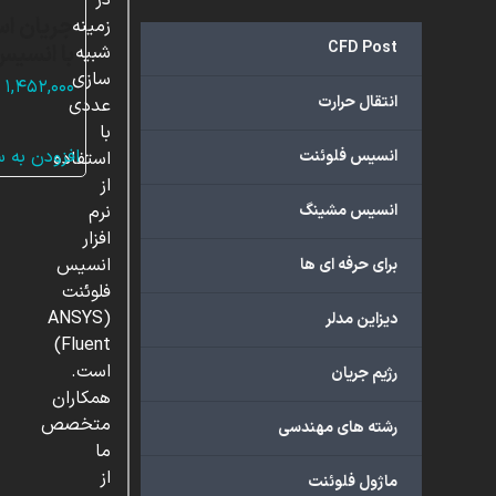
در
جریان اس
زمینه
CFD Post
با انسیس
شبیه
سازی
۱,۴۵۲,۰۰۰
انتقال حرارت
عددی
با
افزودن به 
انسیس فلوئنت
استفاده
از
انسیس مشینگ
نرم
افزار
انسیس
برای حرفه ای ها
فلوئنت
(ANSYS
دیزاین مدلر
Fluent)
است.
رژیم جریان
همکاران
متخصص
رشته های مهندسی
ما
از
ماژول فلوئنت