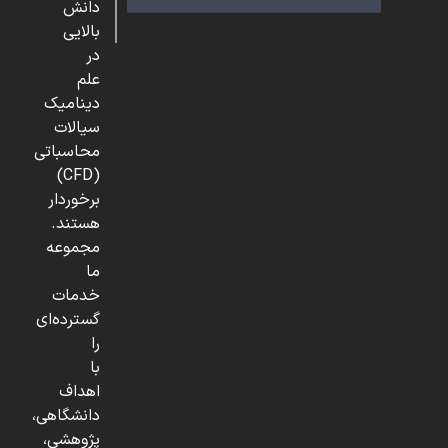
دانش
بالایی
در
علم
دینامیک
سیالات
محاسباتی
(CFD)
برخوردار
هستند.
مجموعه
ما
خدمات
گسترده‌ای
را
با
اهداف
دانشگاهی،
پژوهشی،