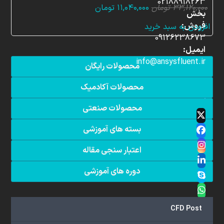
02188918263
قیمت
قیمت
۳۳,۱۲۰,۰۰۰
تومان
۱۱,۰۴۰,۰۰۰
تومان
بخش
اصلی:
فعلی:
فروش:
افزودن به سبد خرید
۳۳,۱۲۰,۰۰۰ تومان
۱۱,۰۴۰,۰۰۰ تومان.
09126238673
بود.
ایمیل:
info@ansysfluent.ir
محصولات رایگان
محصولات آکادمیک
محصولات صنعتی
Twitter
(deprecated)
بسته های آموزشی
Facebook
Instagram
اعتبار سنجی مقاله
LinkedIn
دوره های آموزشی
Skype
Whatsapp
YouTube
CFD Post