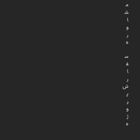
م
ش
ا
و
ر
ه
س
ف
ا
ر
ش
پ
ر
و
ژ
ه