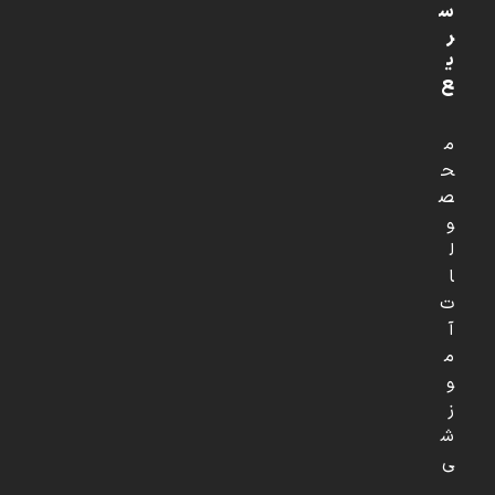
س
ر
ی
ع
م
ح
ص
و
ل
ا
ت
آ
م
و
ز
ش
ی