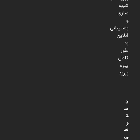
شبیه
سازی
و
پشتیبانی
آنلاین
به
طور
کامل
بهره
ببرید.
د
س
ت
ر
س
ی