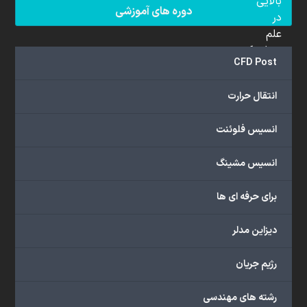
بالایی
دوره های آموزشی
در
علم
دینامیک
CFD Post
سیالات
محاسباتی
انتقال حرارت
(CFD)
برخوردار
انسیس فلوئنت
هستند.
مجموعه
انسیس مشینگ
ما
خدمات
برای حرفه ای ها
گسترده‌ای
را
با
دیزاین مدلر
اهداف
دانشگاهی،
رژیم جریان
پژوهشی،
صنعتی
رشته های مهندسی