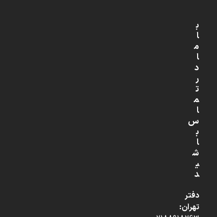
ب
ا
م
ا
د
ر
ت
م
ا
س
ب
ا
ش
ی
د
دفتر
تهران: