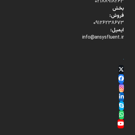
02188918263
بخش
فروش:
09126238673
ایمیل:
info@ansysfluent.ir
Twitter
(deprecated)
Facebook
Instagram
LinkedIn
Skype
Whatsapp
YouTube