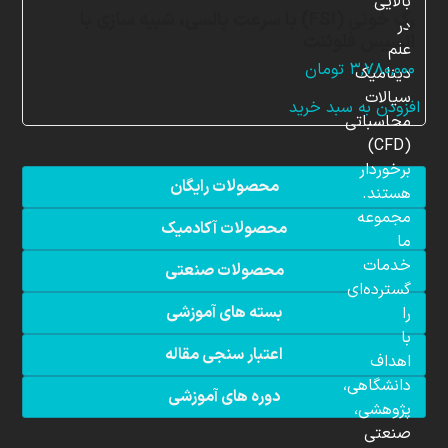
بالایی
رگ خونی (FSI) با سرعت پالسی، شبیه سازی با
در
انسیس فلوئنت
علم
۳,۷۸۰,۰۰۰
تومان
دینامیک
سیالات
افزودن به سبد خرید
محاسباتی
(CFD)
برخوردار
محصولات رایگان
هستند.
مجموعه
محصولات آکادمیک
ما
خدمات
محصولات صنعتی
گسترده‌ای
بسته های آموزشی
را
با
اعتبار سنجی مقاله
اهداف
دانشگاهی،
دوره های آموزشی
پژوهشی،
صنعتی