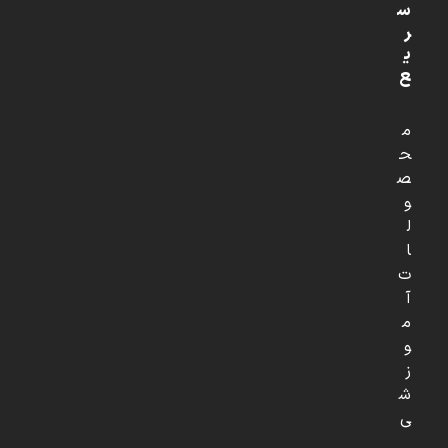
س
ر
ی
ع
م
ح
ص
و
ل
ا
ت
آ
م
و
ز
ش
ی