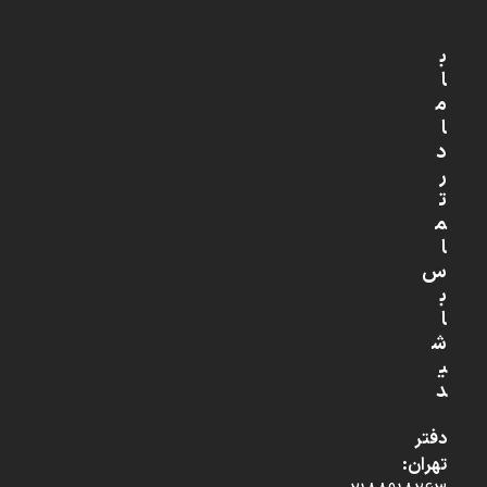
ب
ا
م
ا
د
ر
ت
م
ا
س
ب
ا
ش
ی
د
دفتر
تهران: