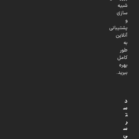
شبیه
سازی
و
پشتیبانی
آنلاین
به
طور
کامل
بهره
ببرید.
د
س
ت
ر
س
ی