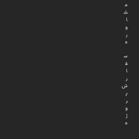
م
ش
ا
و
ر
ه
س
ف
ا
ر
ش
پ
ر
و
ژ
ه