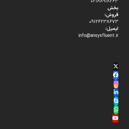
02188918263
بخش
فروش:
09126238673
ایمیل:
info@ansysfluent.ir
Twitter
(deprecated)
Facebook
Instagram
LinkedIn
Skype
Whatsapp
YouTube