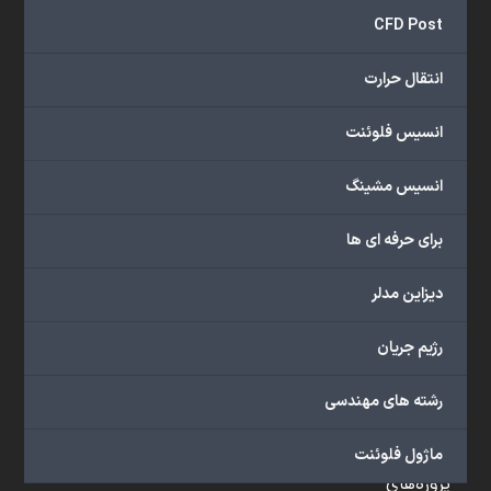
و
CFD Post
...
ارائه
انتقال حرارت
می‌دهد.
شما
انسیس فلوئنت
می‌توانید
از
انسیس مشینگ
خدمات
مختلف
برای حرفه ای ها
گروه
ما
دیزاین مدلر
شامل
محصولات
رژیم جریان
آموزشی،
دوره‌های
رشته های مهندسی
آموزشی،
مشاوره
ماژول فلوئنت
تخصصی،
پروژه‌های