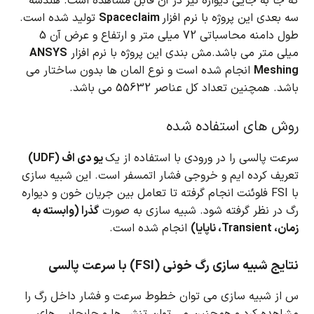
که جا به جایی دیواره نیز در آن قابل مشاهده است.
هندسه
سه بعدی این پروژه با نرم افزار
Spaceclaim
تولید شده است.
طول دامنه محاسباتی 72 میلی متر و ارتفاع و عرض آن 5
میلی متر می باشد.مش بندی این پروژه با نرم افزار
ANSYS
Meshing
انجام شده است و نوع المان ها بدون ساختار می
باشد. همچنین تعداد کل عناصر 55632 می باشد.
روش های استفاده شده
سرعت پالسی را در ورودی با استفاده از یک
یو دی اف (UDF)
تعریف کرده ایم و خروجی فشار اتمسفر است. این شبیه سازی
با FSI فلوئنت انجام گرفته تا تعامل بین جریان خون و دیواره
رگ در نظر گرفته شود. شبیه سازی به صورت
گذرا (وابسته به
زمان، Transient، ناپایا)
انجام شده است.
نتایج شبیه سازی رگ خونی (FSI) با سرعت پالسی
س از شبیه سازی می توان خطوط سرعت و فشار داخل رگ را
مشاهده کرد و همچنین می توان تنش ها و جابجایی های