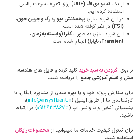
از یک
کد یو دی اف (UDF)
برای تعریف سرعت پالسی
استفاده کرده ایم.
در این شبیه سازی
برهمکنش دیواره رگ و جریان خون،
(FSI)
در نظر گرفته شده است.
این شبیه سازی به صورت
گذرا (وابسته به زمان،
Transient، ناپایا)
انجام شده است.
بر روی
افزودن به سبد خرید
کلید کرده و فایل های
هندسه
،
مش
و
فیلم آموزشی جامع
را دریافت کنید.
برای سفارش پروژه خود و یا بهره مندی از مشاوره رایگان، با
کارشناسان ما از طریق ایمیل (
info@ansysfluent.ir
)،
پشتیبانی آنلاین و یا واتس اپ (
09126238673
) در ارتباط
باشید.
برای کنترل کیفیت خدمات ما میتوانید از
محصولات رایگان
استفاده کنید.