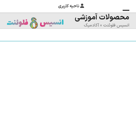
ناحیه کاربری
محصولات آموزشی
منوی
بستن
انسیس فلوئنت
»
آکادمیک
منوی
موبایل
را
موبایل
تغییر
دهید