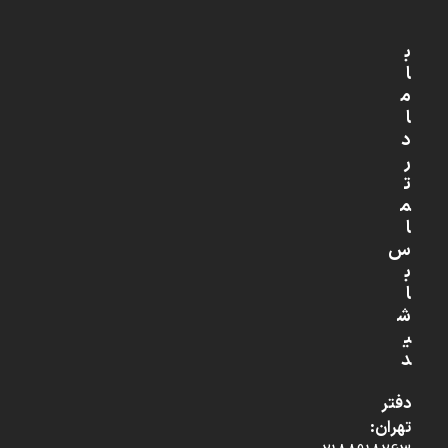
ب
ا
م
ا
د
ر
ت
م
ا
س
ب
ا
ش
ی
د
دفتر
تهران: