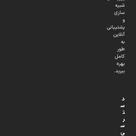
شبیه
سازی
و
پشتیبانی
آنلاین
به
طور
کامل
بهره
ببرید.
د
س
ت
ر
س
ی