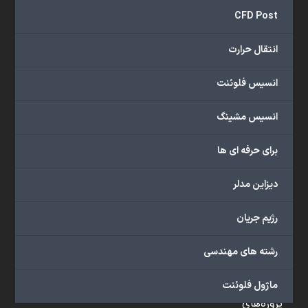
و
CFD Post
...
ارائه
انتقال حرارت
می‌دهد.
شما
انسیس فلوئنت
می‌توانید
از
انسیس مشینگ
خدمات
مختلف
برای حرفه ای ها
گروه
ما
دیزاین مدلر
شامل
محصولات
رژیم جریان
آموزشی،
دوره‌های
رشته های مهندسی
آموزشی،
مشاوره
ماژول فلوئنت
تخصصی،
پروژه‌های