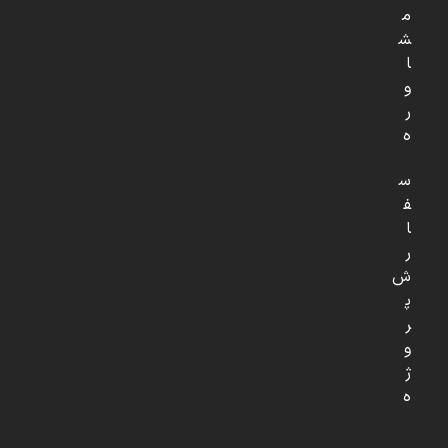
م
ش
ا
و
ر
ه
س
ف
ا
ر
ش
پ
ر
و
ژ
ه