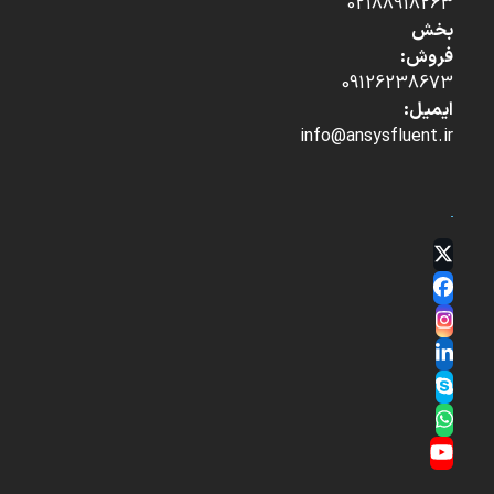
02188918263
بخش
فروش:
09126238673
ایمیل:
info@ansysfluent.ir
Twitter
(deprecated)
Facebook
Instagram
LinkedIn
Skype
Whatsapp
YouTube