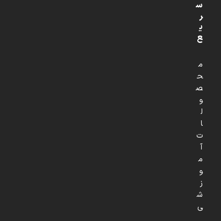
س
ر
ی
ع
م
ح
ص
و
ل
ا
ت
آ
م
و
ز
ش
ی