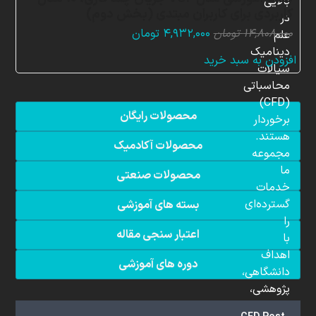
بالایی
کاربردی برای کاربران مبتدی (بخش دوم)
در
قیمت
قیمت
۱۴,۸۰۸,۰۰۰
تومان
۴,۹۳۲,۰۰۰
تومان
علم
اصلی:
فعلی:
دینامیک
افزودن به سبد خرید
۱۴,۸۰۸,۰۰۰ تومان
۴,۹۳۲,۰۰۰ تومان.
سیالات
بود.
محاسباتی
(CFD)
محصولات رایگان
برخوردار
هستند.
محصولات آکادمیک
مجموعه
ما
محصولات صنعتی
خدمات
گسترده‌ای
بسته های آموزشی
را
اعتبار سنجی مقاله
با
اهداف
دوره های آموزشی
دانشگاهی،
پژوهشی،
صنعتی