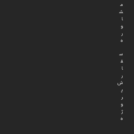
م
ش
ا
و
ر
ه
س
ف
ا
ر
ش
پ
ر
و
ژ
ه