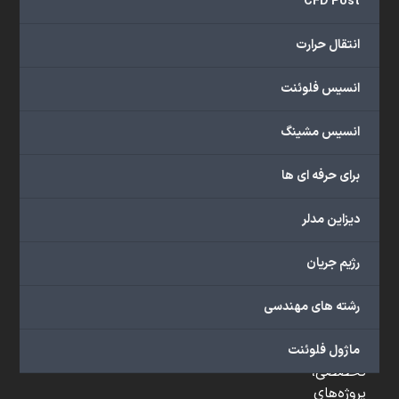
CFD Post
و
...
انتقال حرارت
ارائه
می‌دهد.
انسیس فلوئنت
شما
می‌توانید
انسیس مشینگ
از
خدمات
برای حرفه ای ها
مختلف
گروه
دیزاین مدلر
ما
شامل
رژیم جریان
محصولات
آموزشی،
رشته های مهندسی
دوره‌های
آموزشی،
مشاوره
ماژول فلوئنت
تخصصی،
پروژه‌های