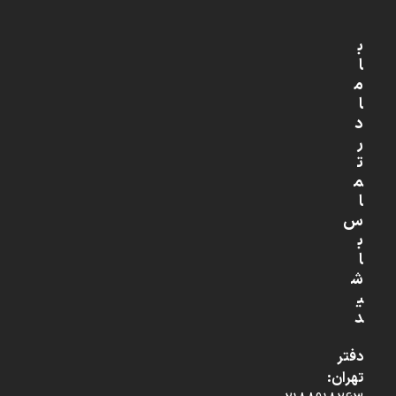
ب
ا
م
ا
د
ر
ت
م
ا
س
ب
ا
ش
ی
د
دفتر
تهران: