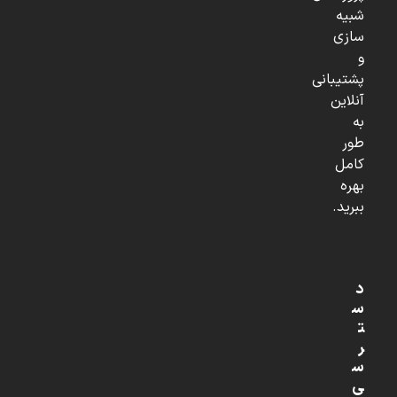
شبیه
سازی
و
پشتیبانی
آنلاین
به
طور
کامل
بهره
ببرید.
د
س
ت
ر
س
ی