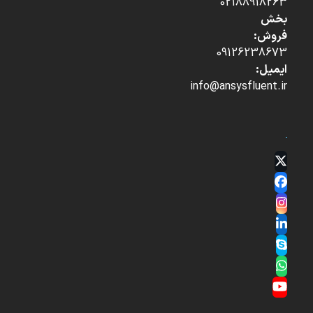
02188918263
بخش
فروش:
09126238673
ایمیل:
info@ansysfluent.ir
Twitter
(deprecated)
Facebook
Instagram
LinkedIn
Skype
Whatsapp
YouTube