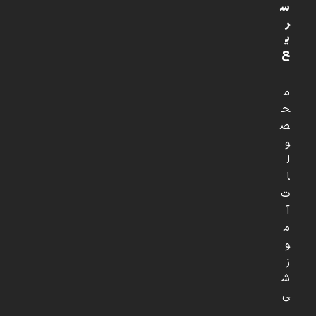
س
ر
ی
ع
م
ح
ص
و
ل
ا
ت
آ
م
و
ز
ش
ی