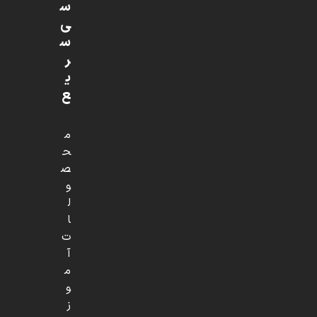
س
ی
س
ر
ی
ع
م
ح
ص
و
ل
ا
ت
آ
م
و
ز