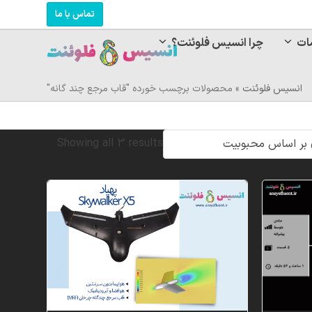
تماس با ما
ات
چرا انسیس فلوئنت؟
انسیس فلوئنت
»
محصولات برچسب خورده "قاب مرجع چند گانه"
Sorted
Showing all 3 results
by
popularity