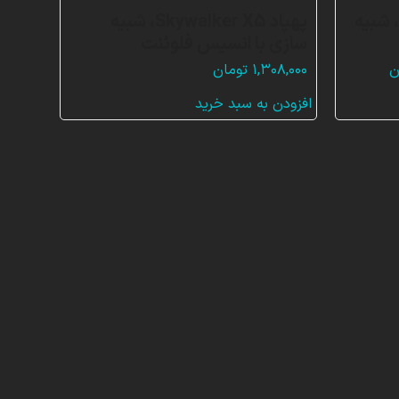
 شبیه
پهپاد Skywalker X5، شبیه
سازی با انسیس فلوئنت
قیمت
ن
۱,۳۰۸,۰۰۰
تومان
فعلی:
افزودن به سبد خرید
مان
۴,۵۶۰,۰۰۰ تومان.