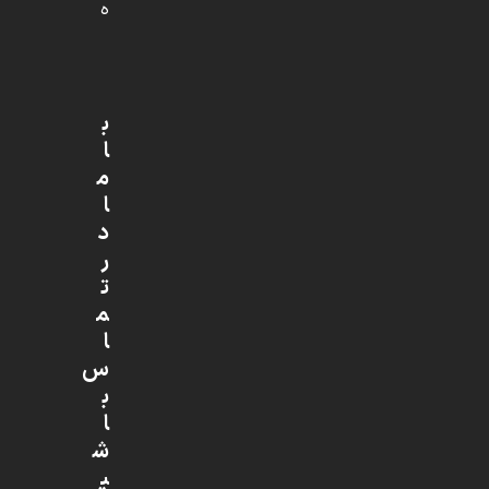
ه
ب
ا
م
ا
د
ر
ت
م
ا
س
ب
ا
ش
ی