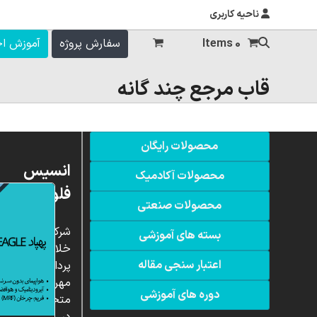
ناحیه کاربری
0 Items
سفارش پروژه
آموزش ا
قاب مرجع چند گانه
محصولات رایگان
انسیس
محصولات آکادمیک
فلوئنت
محصولات صنعتی
شرکت
بسته های آموزشی
خلاق
اعتبار سنجی مقاله
پردازشگران
مهر،
دوره های آموزشی
متخصص