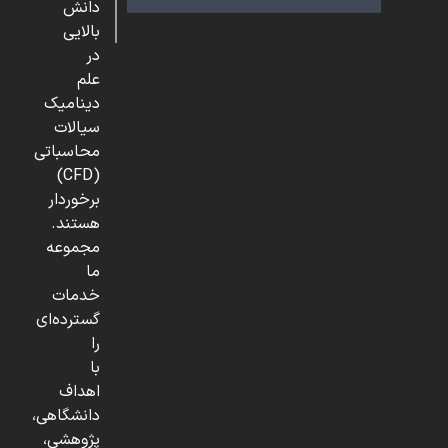
دانش
بالایی
در
علم
دینامیک
سیالات
محاسباتی
(CFD)
برخوردار
هستند.
مجموعه
ما
خدمات
گسترده‌ای
را
با
اهداف
دانشگاهی،
پژوهشی،