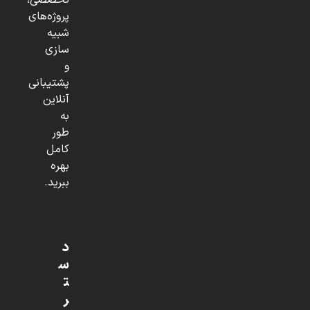
تخصصی،
پروژه‌های
شبیه
سازی
و
پشتیبانی
آنلاین
به
طور
کامل
بهره
ببرید.
د
س
ت
ر