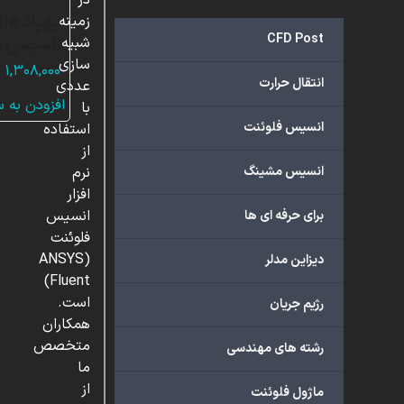
در
زمینه
CFD Post
انسیس ف
شبیه
سازی
۱,۳۰۸,۰۰۰
ت
انتقال حرارت
عددی
افزودن به 
با
انسیس فلوئنت
استفاده
از
انسیس مشینگ
نرم
افزار
انسیس
برای حرفه ای ها
فلوئنت
(ANSYS
دیزاین مدلر
Fluent)
است.
رژیم جریان
همکاران
متخصص
رشته های مهندسی
ما
از
ماژول فلوئنت