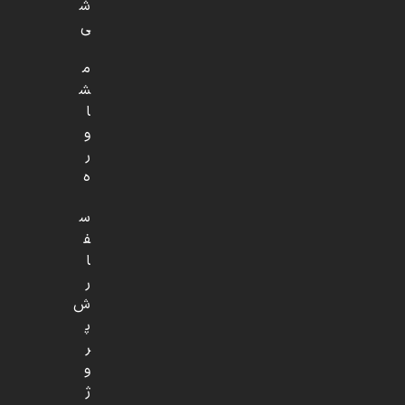
ش
ی
م
ش
ا
و
ر
ه
س
ف
ا
ر
ش
پ
ر
و
ژ