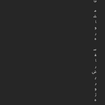
ی
م
ش
ا
و
ر
ه
س
ف
ا
ر
ش
پ
ر
و
ژ
ه