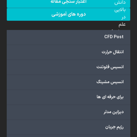
اعتبار سنجی مقاله
دانش
بالایی
دوره های آموزشی
در
علم
دینامیک
CFD Post
سیالات
محاسباتی
انتقال حرارت
(CFD)
برخوردار
انسیس فلوئنت
هستند.
مجموعه
انسیس مشینگ
ما
خدمات
برای حرفه ای ها
گسترده‌ای
را
با
دیزاین مدلر
اهداف
دانشگاهی،
رژیم جریان
پژوهشی،