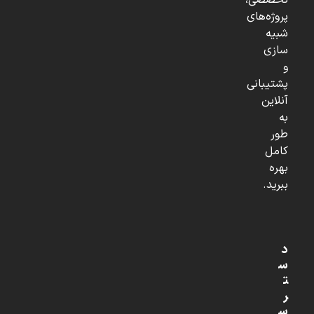
تخصصی،
پروژه‌های
شبیه
سازی
و
پشتیبانی
آنلاین
به
طور
کامل
بهره
ببرید.
د
س
ت
ر
س