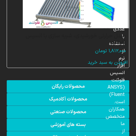
در
زمینه
شبیه
سازی
عددی
مبدل حرارتی خورشیدی، شبیه سازی با انسیس
با
فلوئنت
استفاده
از
۱,۸۱۲,۰۰۰
تومان
نرم
افزودن به سبد خرید
افزار
انسیس
فلوئنت
محصولات رایگان
(ANSYS
Fluent)
محصولات آکادمیک
است.
همکاران
محصولات صنعتی
متخصص
ما
بسته های آموزشی
از