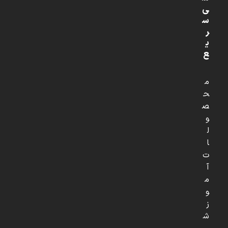
ی
س
ر
ی
ع
م
ح
ص
و
ل
ا
ت
آ
م
و
ز
ش