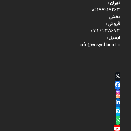
تهران:
02188918263
بخش
فروش:
09126238673
ایمیل:
info@ansysfluent.ir
Twitter
(deprecated)
Facebook
Instagram
LinkedIn
Skype
Whatsapp