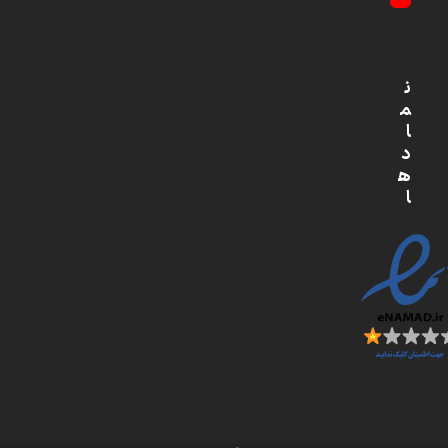
YouTube
ن
م
ا
د
ه
ا