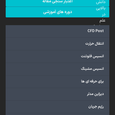
اعتبار سنجی مقاله
دانش
بالایی
دوره های آموزشی
در
علم
دینامیک
CFD Post
سیالات
محاسباتی
انتقال حرارت
(CFD)
برخوردار
انسیس فلوئنت
هستند.
مجموعه
انسیس مشینگ
ما
خدمات
برای حرفه ای ها
گسترده‌ای
را
با
دیزاین مدلر
اهداف
دانشگاهی،
رژیم جریان
پژوهشی،