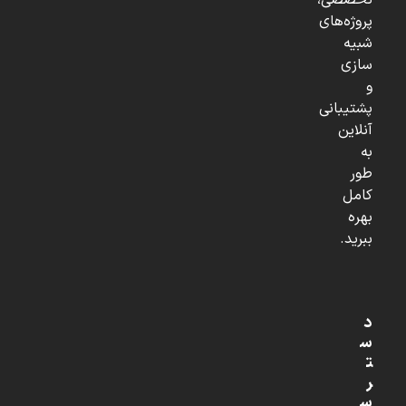
تخصصی،
پروژه‌های
شبیه
سازی
و
پشتیبانی
آنلاین
به
طور
کامل
بهره
ببرید.
د
س
ت
ر
س