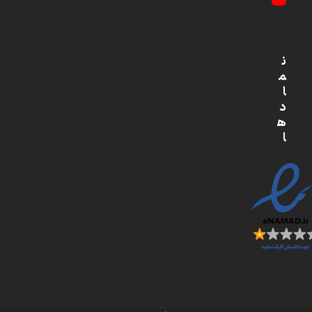
YouTube
ن
م
ا
د
ه
ا