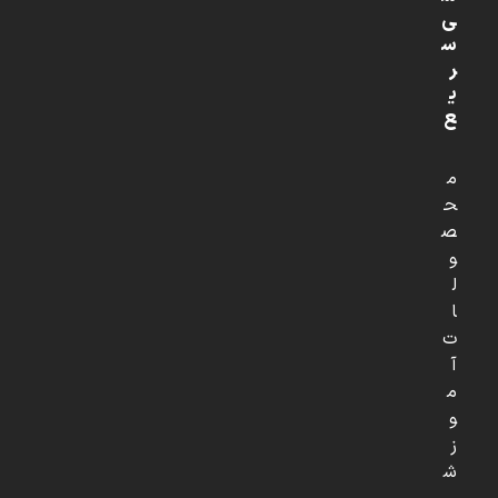
ی
س
ر
ی
ع
م
ح
ص
و
ل
ا
ت
آ
م
و
ز
ش