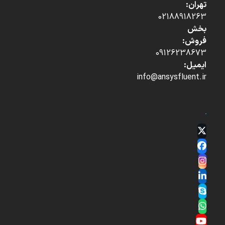
تهران:
02188918263
بخش
فروش:
09126238673
ایمیل:
info@ansysfluent.ir
Twitter
(deprecated)
Facebook
Instagram
LinkedIn
Skype
Whatsapp