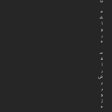
ی
م
ش
ا
و
ر
ه
س
ف
ا
ر
ش
پ
ر
و
ژ
ه