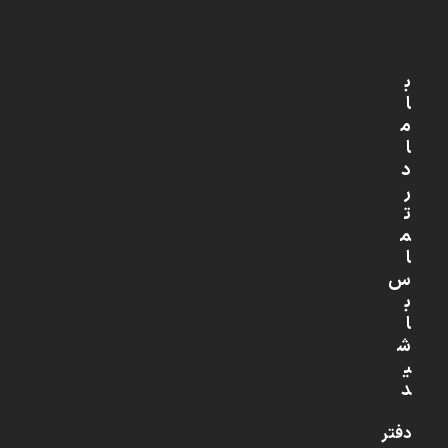
ب
ا
م
ا
د
ر
ت
م
ا
س
ب
ا
ش
ی
د
دفتر