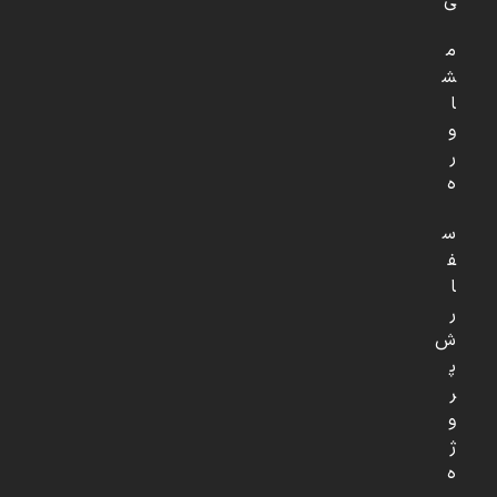
ی
م
ش
ا
و
ر
ه
س
ف
ا
ر
ش
پ
ر
و
ژ
ه