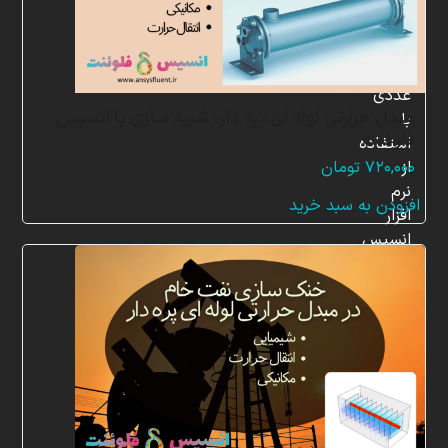
در
زمینه
شبیه
سازی
عددی
مبدل حرارتی لوله ای پره دار، شبیه سازی با انسیس
با
فلوئنت
استفاده
از
۷۲۰,۰۰۰
تومان
نرم
افزودن به سبد خرید
افزار
انسیس
فلوئنت
(ANSYS
Fluent)
است.
همکاران
متخصص
ما
از