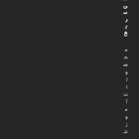
ی
س
ر
ی
ع
م
ح
ص
و
ل
ا
ت
آ
م
و
ز
ش