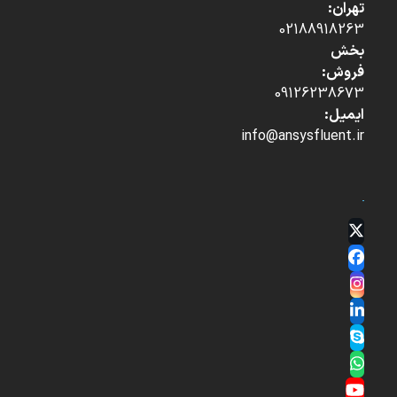
تهران:
02188918263
بخش
فروش:
09126238673
ایمیل:
info@ansysfluent.ir
Twitter
(deprecated)
Facebook
Instagram
LinkedIn
Skype
Whatsapp