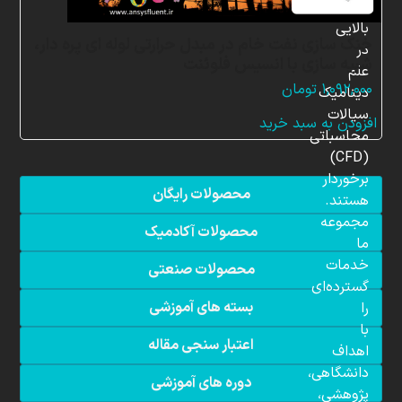
دانش
بالایی
خنک سازی نفت خام در مبدل حرارتی لوله ای پره دار،
در
شبیه سازی با انسیس فلوئنت
علم
۱,۰۹۲,۰۰۰
تومان
دینامیک
سیالات
افزودن به سبد خرید
محاسباتی
(CFD)
برخوردار
محصولات رایگان
هستند.
مجموعه
محصولات آکادمیک
ما
خدمات
محصولات صنعتی
گسترده‌ای
بسته های آموزشی
را
با
اعتبار سنجی مقاله
اهداف
دانشگاهی،
دوره های آموزشی
پژوهشی،