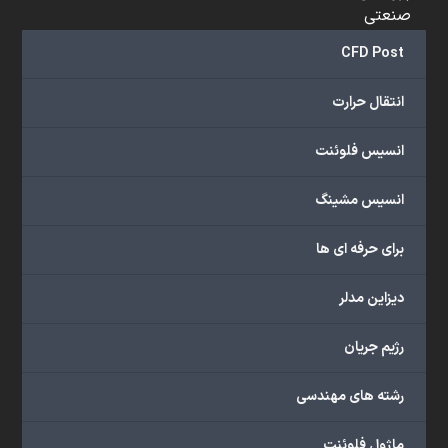
صنعتی
و
CFD Post
...
ارائه
انتقال حرارت
می‌دهد.
شما
انسیس فلوئنت
می‌توانید
از
انسیس مشینگ
خدمات
مختلف
برای حرفه ای ها
گروه
ما
دیزاین مدلر
شامل
محصولات
رژیم جریان
آموزشی،
دوره‌های
رشته های مهندسی
آموزشی،
مشاوره
ماژول فلوئنت