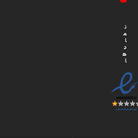
YouTube
ن
م
ا
د
ه
ا