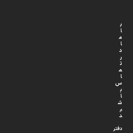
ب
ا
م
ا
د
ر
ت
م
ا
س
ب
ا
ش
ی
د
دفتر