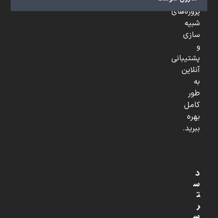
تخصصی،
پروژه‌های
شبیه
سازی
و
پشتیبانی
آنلاین
به
طور
کامل
بهره
ببرید.
د
س
ت
ر
س