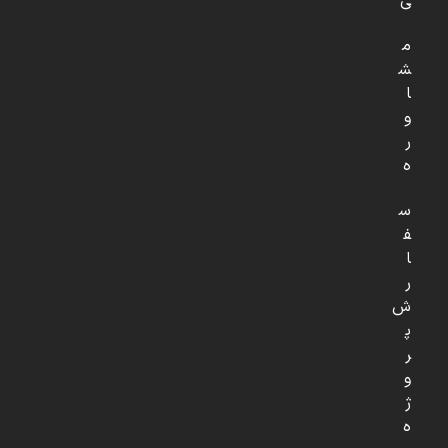
ی
م
ش
ا
و
ر
ه
س
ف
ا
ر
ش
پ
ر
و
ژ
ه