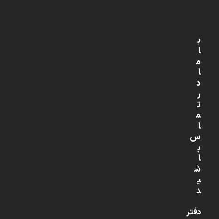
ب
ا
م
ا
د
ر
ت
م
ا
س
ب
ا
ش
ی
د
دفتر