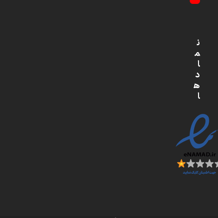
YouTube
ن
م
ا
د
ه
ا