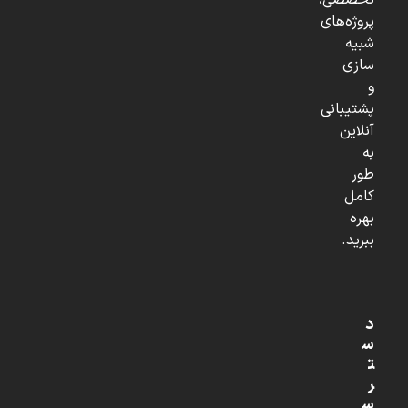
تخصصی،
پروژه‌های
شبیه
سازی
و
پشتیبانی
آنلاین
به
طور
کامل
بهره
ببرید.
د
س
ت
ر
س