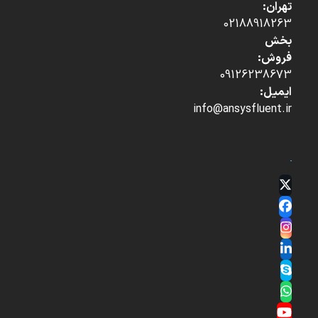
تهران:
02188918263
بخش
فروش:
09126238673
ایمیل:
info@ansysfluent.ir
Twitter
(deprecated)
Facebook
Instagram
LinkedIn
Skype
Whatsapp