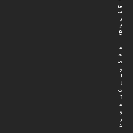
ی
س
ر
ی
ع
م
ح
ص
و
ل
ا
ت
آ
م
و
ز
ش