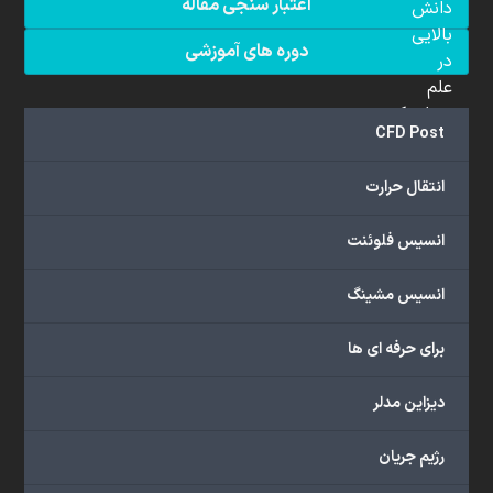
اعتبار سنجی مقاله
دانش
بالایی
دوره های آموزشی
در
علم
دینامیک
CFD Post
سیالات
محاسباتی
انتقال حرارت
(CFD)
برخوردار
انسیس فلوئنت
هستند.
مجموعه
انسیس مشینگ
ما
خدمات
برای حرفه ای ها
گسترده‌ای
را
با
دیزاین مدلر
اهداف
دانشگاهی،
رژیم جریان
پژوهشی،