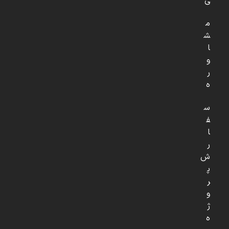
ی
م
ش
ا
و
ر
ه
س
ف
ا
ر
ش
پ
ر
و
ژ
ه