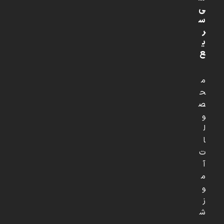
ی
س
ر
ی
ع
م
ح
ص
و
ل
ا
ت
آ
م
و
ز
ش