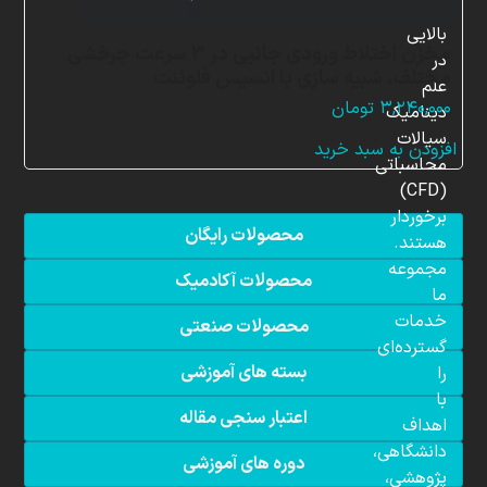
دانش
بالایی
مخزن اختلاط ورودی جانبی در 3 سرعت چرخشی
در
مختلف، شبیه سازی با انسیس فلوئنت
علم
۳,۲۴۰,۰۰۰
تومان
دینامیک
سیالات
افزودن به سبد خرید
محاسباتی
(CFD)
برخوردار
محصولات رایگان
هستند.
مجموعه
محصولات آکادمیک
ما
خدمات
محصولات صنعتی
گسترده‌ای
بسته های آموزشی
را
با
اعتبار سنجی مقاله
اهداف
دانشگاهی،
دوره های آموزشی
پژوهشی،