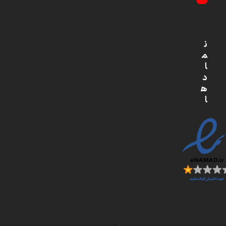
YouTube
ن
م
ا
د
ه
ا