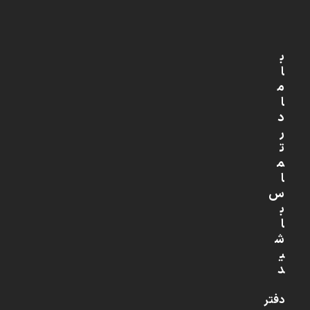
ب
ا
م
ا
د
ر
ت
م
ا
س
ب
ا
ش
ی
د
دفتر