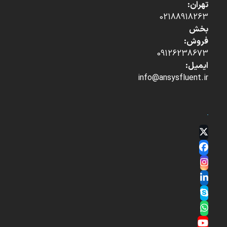
تهران:
02188918263
بخش
فروش:
09126238673
ایمیل:
info@ansysfluent.ir
Twitter
(deprecated)
Facebook
Instagram
LinkedIn
Skype
Whatsapp