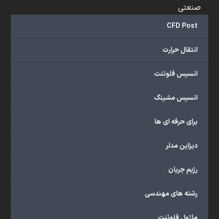
صنعتی
و
CFD Post
...
ارائه
انتقال حرارت
می‌دهد.
شما
انسیس فلوئنت
می‌توانید
از
انسیس مشینگ
خدمات
مختلف
برای حرفه ای ها
گروه
ما
دیزاین مدلر
شامل
محصولات
رژیم جریان
آموزشی،
دوره‌های
رشته های مهندسی
آموزشی،
مشاوره
ماژول فلوئنت