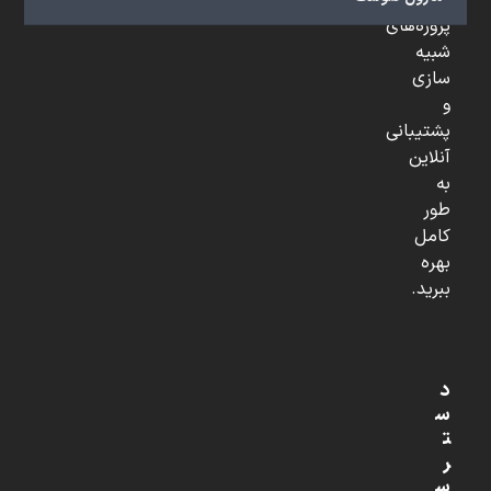
تخصصی،
پروژه‌های
شبیه
سازی
و
پشتیبانی
آنلاین
به
طور
کامل
بهره
ببرید.
د
س
ت
ر
س