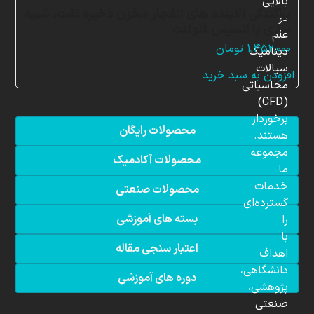
بالایی
پراکندگی آلاینده های انفجار مخزن ذخیره نفت، شبیه
در
سازی با انسیس فلوئنت
علم
۱,۴۵۲,۰۰۰
تومان
دینامیک
سیالات
افزودن به سبد خرید
محاسباتی
(CFD)
برخوردار
محصولات رایگان
هستند.
مجموعه
محصولات آکادمیک
ما
خدمات
محصولات صنعتی
گسترده‌ای
بسته های آموزشی
را
با
اعتبار سنجی مقاله
اهداف
دانشگاهی،
دوره های آموزشی
پژوهشی،
صنعتی