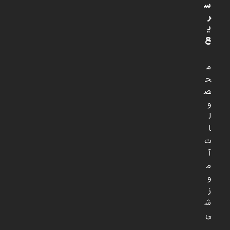
س
ر
ی
ع
م
ح
ص
و
ل
ا
ت
آ
م
و
ز
ش
ی