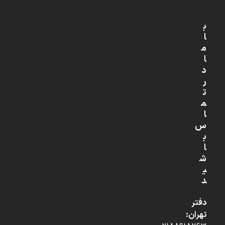
ب
ا
م
ا
د
ر
ت
م
ا
س
ب
ا
ش
ی
د
دفتر
تهران: