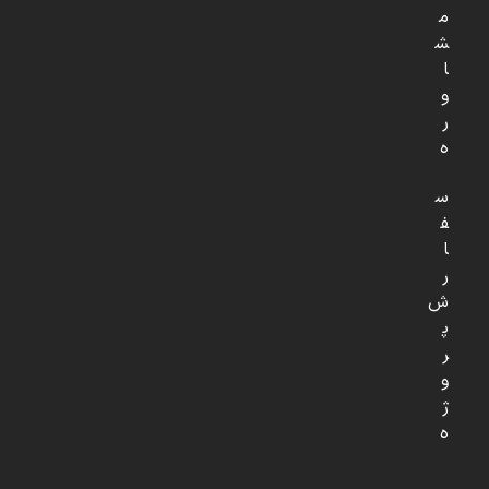
م
ش
ا
و
ر
ه
س
ف
ا
ر
ش
پ
ر
و
ژ
ه