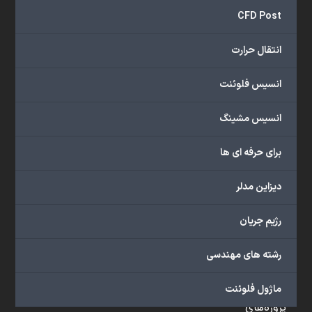
و
CFD Post
...
ارائه
انتقال حرارت
می‌دهد.
شما
انسیس فلوئنت
می‌توانید
از
انسیس مشینگ
خدمات
مختلف
برای حرفه ای ها
گروه
ما
دیزاین مدلر
شامل
محصولات
رژیم جریان
آموزشی،
دوره‌های
رشته های مهندسی
آموزشی،
مشاوره
ماژول فلوئنت
تخصصی،
پروژه‌های