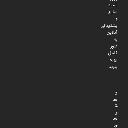
شبیه
سازی
و
پشتیبانی
آنلاین
به
طور
کامل
بهره
ببرید.
د
س
ت
ر
س
ی