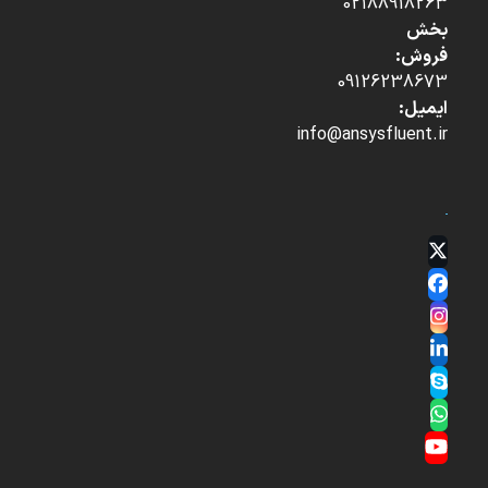
02188918263
بخش
فروش:
09126238673
ایمیل:
info@ansysfluent.ir
Twitter
(deprecated)
Facebook
Instagram
LinkedIn
Skype
Whatsapp
YouTube