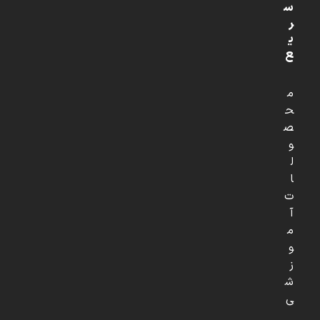
س
ر
ی
ع
م
ح
ص
و
ل
ا
ت
آ
م
و
ز
ش
ی