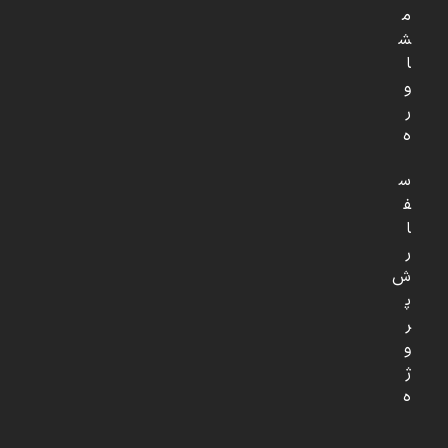
م
ش
ا
و
ر
ه
س
ف
ا
ر
ش
پ
ر
و
ژ
ه