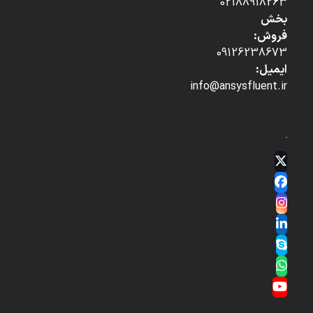
02188918263
بخش
فروش:
09126238673
ایمیل:
info@ansysfluent.ir
Twitter
(deprecated)
Facebook
Instagram
LinkedIn
Skype
Whatsapp
YouTube