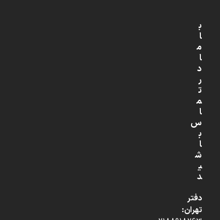
ب
ا
م
ا
د
ر
ت
م
ا
س
ب
ا
ش
ی
د
دفتر
تهران: