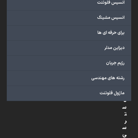
انسیس فلوئنت
شبیه
سازی
انسیس مشینگ
و
پشتیبانی
برای حرفه ای ها
آنلاین
به
دیزاین مدلر
طور
کامل
رژیم جریان
بهره
ببرید.
رشته های مهندسی
ماژول فلوئنت
د
س
ت
ر
س
ی