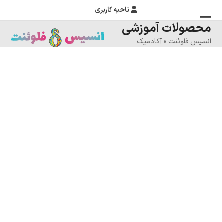
ناحیه کاربری
محصولات آموزشی
منوی
بستن
انسیس فلوئنت
»
آکادمیک
منوی
موبایل
را
موبایل
تغییر
دهید