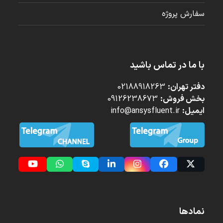
سفارش پروژه
با ما در تماس باشید
دفتر تهران:
02188918263
بخش فروش:
09126238673
ایمیل:
info@ansysfluent.ir
YouTube
Whatsapp
Skype
LinkedIn
Instagram
Facebook
Twitter
(deprecated)
نمادها