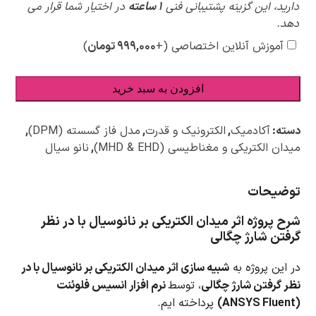
ویژه
دارید، این گزینه پشتیبانی فنی
1 ساعته
در اختیار شما قرار می
دهد.
آموزش آنلاین اختصاصی
(+
۹۹۹,۰۰۰
تومان
)
افزودن به سبد خرید
دسته:
آکادمیک
,
الکترونیک و قدرت
,
مدل فاز گسسته (DPM)
,
میدان الکتریکی و مغناطیسی (MHD & EHD)
,
نانو سیال
توضیحات
شرح پروژه اثر میدان الکتریکی بر نانوسیال با در نظر
گرفتن شارژ چگالی
در این پروژه به
شبیه سازی اثر میدان الکتریکی بر نانوسیال با در
نظر گرفتن شارژ چگالی
، توسط
نرم افزار انسیس فلوئنت
(ANSYS Fluent)
پرداخته ایم.