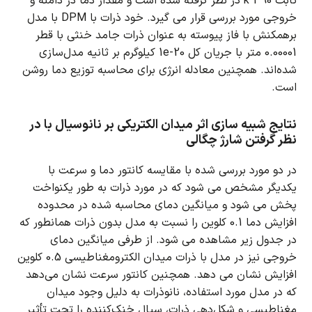
ثابت 390 k در نظر گرفته شده است و مقدار دما در
دامنه و
خروجی مورد بررسی قرار می گیرد.
خود ذرات با DPM با مدل
برهمکنش با فاز پیوسته به عنوان ذرات جامد خنثی با قطر
0.00001 متر با جریان کل 1e-20 کیلوگرم بر ثانیه مدل‌سازی
شده‌اند.
همچنین معادله انرژی برای محاسبه توزیع دما روشن
است.
نتایج شبیه سازی اثر میدان الکتریکی بر نانوسیال با در
نظر گرفتن شارژ چگالی
در دو مورد بررسی شده با مقایسه کانتور دما و سرعت با
یکدیگر مشخص می شود که در مورد ذرات به طور یکنواخت
پخش می شود و میانگین دمای محاسبه شده در محدوده
افزایش دما 0.1 کلوین را نسبت به
مدل بدون ذرات همانطور که
در جدول زیر مشاهده می شود.
از طرفی میانگین دمای
خروجی نیز در مدل با ذرات میدان الکترومغناطیسی 0.5 کلوین
افزایش نشان می دهد.
همچنین کانتور سرعت نشان می‌دهد
که در مدل مورد استفاده، نانوذرات به دلیل وجود میدان
مغناطیسی و شکل‌دهی ذرات، سیال خنک‌کننده را تحت تأثیر