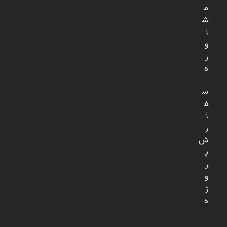
م
ش
ا
و
ر
ه
س
ف
ا
ر
ش
پ
ر
و
ژ
ه