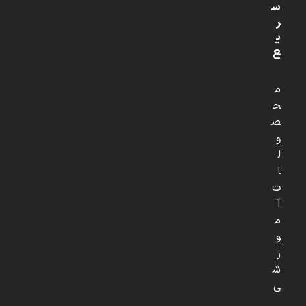
س
ر
ی
ع
م
ح
ص
و
ل
ا
ت
آ
م
و
ز
ش
ی