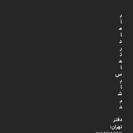
ب
ا
م
ا
د
ر
ت
م
ا
س
ب
ا
ش
ی
د
دفتر
تهران: