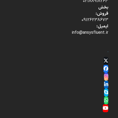
02188918263
بخش
فروش:
09126238673
ایمیل:
info@ansysfluent.ir
Twitter
(deprecated)
Facebook
Instagram
LinkedIn
Skype
Whatsapp
YouTube