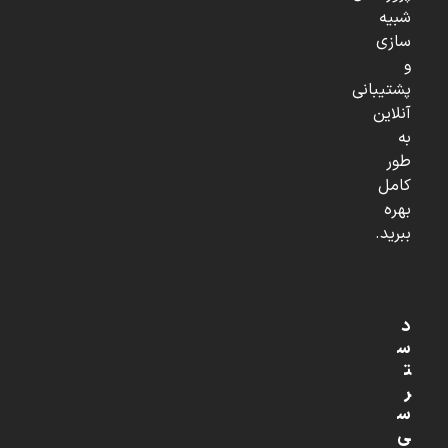
شبیه
سازی
و
پشتیبانی
آنلاین
به
طور
کامل
بهره
ببرید.
د
س
ت
ر
س
ی