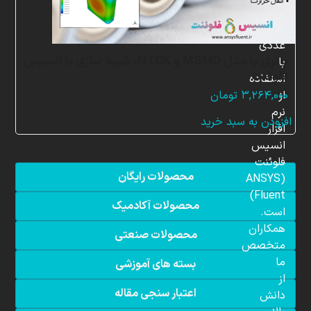
شبیه
سازی
عددی
باتری با مدل MSMD و NTGK، شبیه سازی با انسیس
با
فلوئنت
استفاده
از
۳,۲۶۴,۰۰۰
تومان
نرم
افزودن به سبد خرید
افزار
انسیس
فلوئنت
محصولات رایگان
(ANSYS
Fluent)
محصولات آکادمیک
است.
همکاران
محصولات صنعتی
متخصص
ما
بسته های آموزشی
از
اعتبار سنجی مقاله
دانش