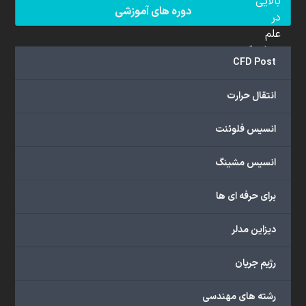
بالایی
دوره های آموزشی
در
علم
دینامیک
CFD Post
سیالات
محاسباتی
انتقال حرارت
(CFD)
برخوردار
انسیس فلوئنت
هستند.
مجموعه
انسیس مشینگ
ما
خدمات
برای حرفه ای ها
گسترده‌ای
را
با
دیزاین مدلر
اهداف
دانشگاهی،
رژیم جریان
پژوهشی،
صنعتی
رشته های مهندسی