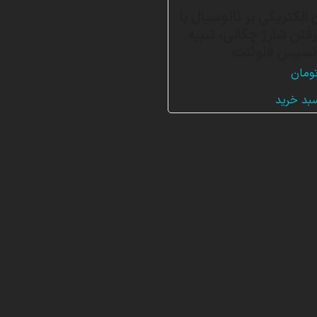
 الکتریکی بر نانوسیال با
رفتن شارژ چگالی، شبیه
انسیس فلوئنت
ومان
سبد خرید