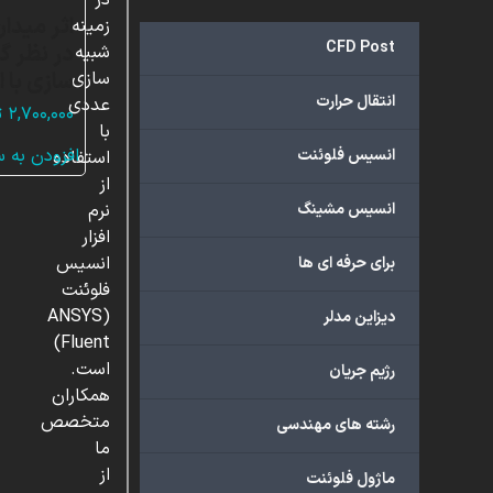
در
اثر میدان
زمینه
CFD Post
در نظر گ
شبیه
سازی با 
سازی
انتقال حرارت
عددی
۲,۷۰۰,۰۰۰
ت
با
افزودن به 
انسیس فلوئنت
استفاده
از
انسیس مشینگ
نرم
افزار
انسیس
برای حرفه ای ها
فلوئنت
(ANSYS
دیزاین مدلر
Fluent)
است.
رژیم جریان
همکاران
متخصص
رشته های مهندسی
ما
از
ماژول فلوئنت