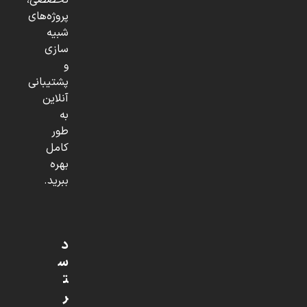
تخصصی،
پروژه‌های
شبیه
سازی
و
پشتیبانی
آنلاین
به
طور
کامل
بهره
ببرید.
د
س
ت
ر