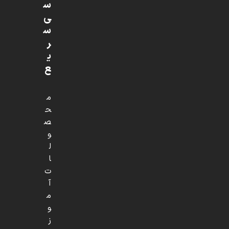
س
ی
س
ر
ی
ع
م
ح
ص
و
ل
ا
ت
آ
م
و
ز