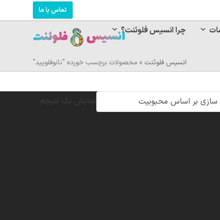
تماس با ما
ات
چرا انسیس فلوئنت؟
انسیس فلوئنت
»
محصولات برچسب خورده "نانوفلویید"
نمایش یک نتیجه