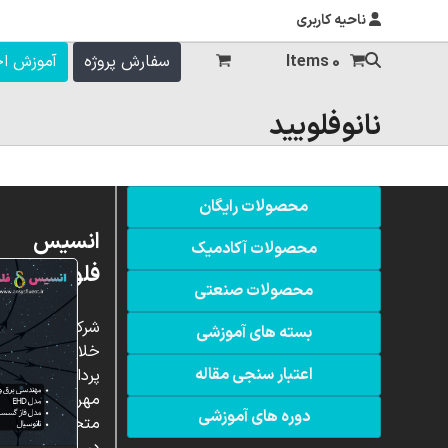
ناحیه کاربری
0 Items
سفارش پروژه
آموزش ا
نانوفلویید
محصولات رایگان
انسیس
محصولات آکادمیک
فلوئنت
محصولات صنعتی
شرکت
بسته های آموزشی
خلاق
اعتبار سنجی مقاله
پردازشگران
مهر،
دوره های آموزشی
متخصص