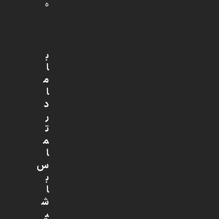
ه
ب
ا
م
ا
د
ر
ت
م
ا
س
ب
ا
ش
ی