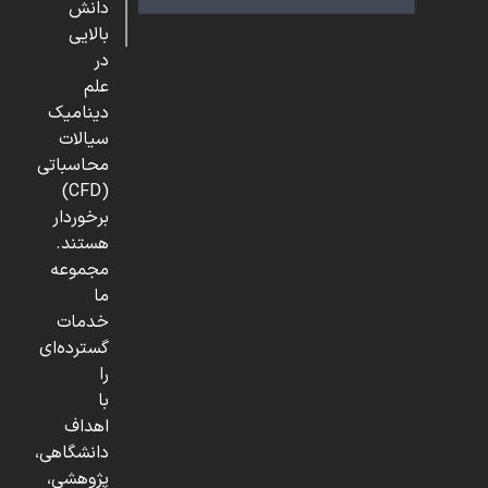
دانش
بالایی
در
علم
دینامیک
سیالات
محاسباتی
(CFD)
برخوردار
هستند.
مجموعه
ما
خدمات
گسترده‌ای
را
با
اهداف
دانشگاهی،
پژوهشی،