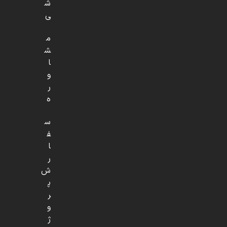
ش
ی
م
ش
ا
و
ر
ه
س
ف
ا
ر
ش
پ
ر
و
ژ