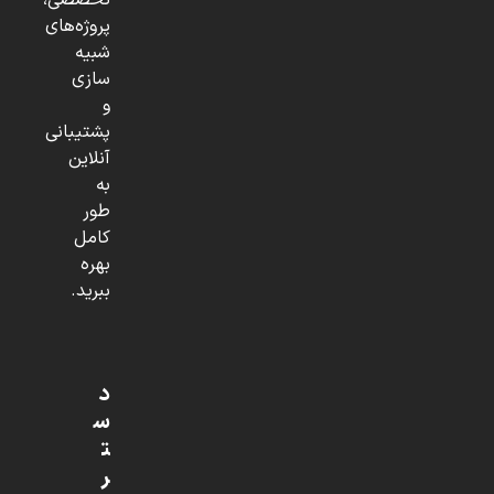
تخصصی،
پروژه‌های
شبیه
سازی
و
پشتیبانی
آنلاین
به
طور
کامل
بهره
ببرید.
د
س
ت
ر