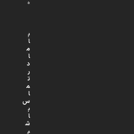
ه
ب
ا
م
ا
د
ر
ت
م
ا
س
ب
ا
ش
ی