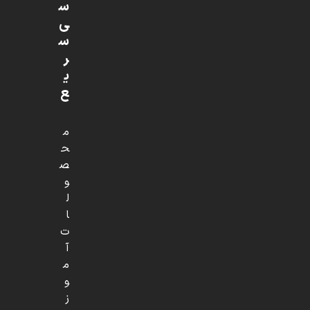
س
ی
س
ر
ی
ع
م
ح
ص
و
ل
ا
ت
آ
م
و
ز