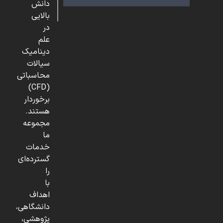
دانش
بالایی
در
علم
دینامیک
سیالات
محاسباتی
(CFD)
برخوردار
هستند.
مجموعه
ما
خدمات
گسترده‌ای
را
با
اهداف
دانشگاهی،
پژوهشی،