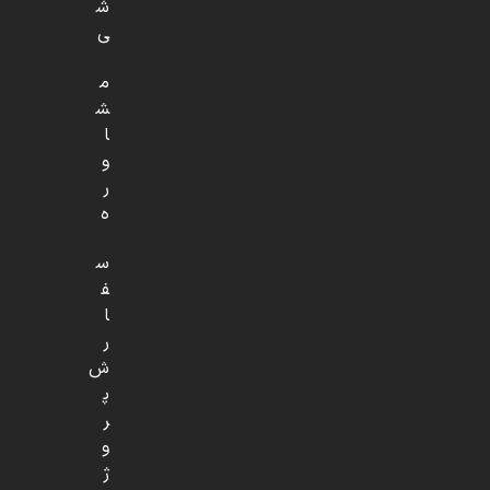
ش
ی
م
ش
ا
و
ر
ه
س
ف
ا
ر
ش
پ
ر
و
ژ