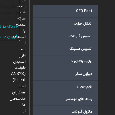
در
مقایسه 
زمینه
CFD Post
و صفحه، 
شبیه
فلوئنت
سازی
انتقال حرارت
عددی
۱,۰۹۲,۰۰۰
ت
با
افزودن به 
انسیس فلوئنت
استفاده
از
انسیس مشینگ
نرم
افزار
انسیس
برای حرفه ای ها
فلوئنت
(ANSYS
دیزاین مدلر
Fluent)
است.
رژیم جریان
همکاران
متخصص
رشته های مهندسی
ما
از
ماژول فلوئنت