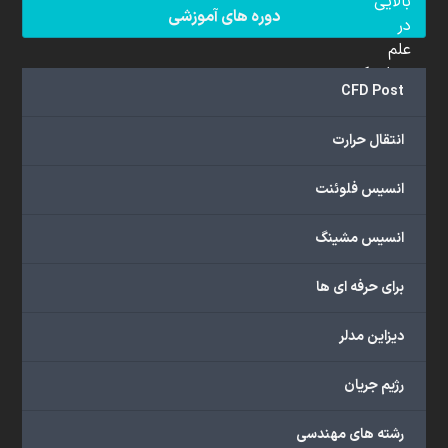
بالایی
دوره های آموزشی
در
علم
دینامیک
CFD Post
سیالات
محاسباتی
انتقال حرارت
(CFD)
برخوردار
انسیس فلوئنت
هستند.
مجموعه
انسیس مشینگ
ما
خدمات
برای حرفه ای ها
گسترده‌ای
را
با
دیزاین مدلر
اهداف
دانشگاهی،
رژیم جریان
پژوهشی،
صنعتی
رشته های مهندسی