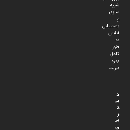
شبیه
سازی
و
پشتیبانی
آنلاین
به
طور
کامل
بهره
ببرید.
د
س
ت
ر
س
ی