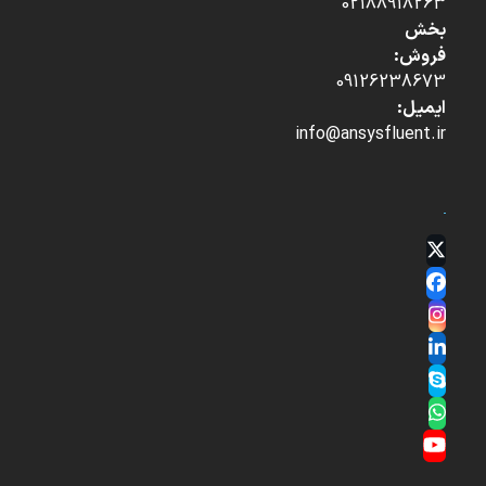
02188918263
بخش
فروش:
09126238673
ایمیل:
info@ansysfluent.ir
Twitter
(deprecated)
Facebook
Instagram
LinkedIn
Skype
Whatsapp
YouTube