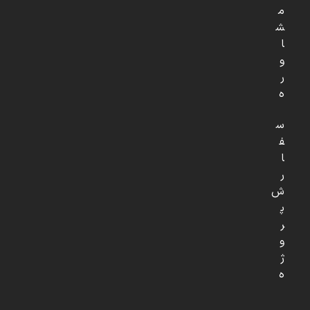
م
ش
ا
و
ر
ه
س
ف
ا
ر
ش
پ
ر
و
ژ
ه