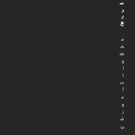
س
ر
ی
ع
م
ح
ص
و
ل
ا
ت
آ
م
و
ز
ش
ی