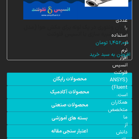
شبیه
سازی
عددی
جریان ونتوری در یک لوله برای مکش هوا (مدل
با
VOF)، شبیه سازی با انسیس فلوئنت
استفاده
از
۱,۴۵۲,۰۰۰
تومان
نرم
افزودن به سبد خرید
افزار
انسیس
فلوئنت
محصولات رایگان
(ANSYS
Fluent)
محصولات آکادمیک
است.
همکاران
محصولات صنعتی
متخصص
ما
بسته های آموزشی
از
اعتبار سنجی مقاله
دانش