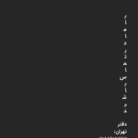
ب
ا
م
ا
د
ر
ت
م
ا
س
ب
ا
ش
ی
د
دفتر
تهران: