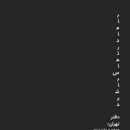
ب
ا
م
ا
د
ر
ت
م
ا
س
ب
ا
ش
ی
د
دفتر
تهران: