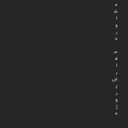
م
ش
ا
و
ر
ه
س
ف
ا
ر
ش
پ
ر
و
ژ
ه