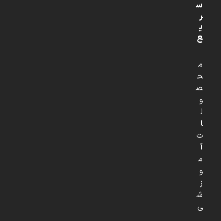
س
ر
ی
ع
م
ح
ص
و
ل
ا
ت
آ
م
و
ز
ش
ی