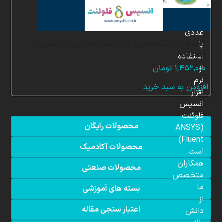
شبیه
سازی
عددی
تخلیه آب یک مخزن دوار، شبیه سازی با انسیس
با
فلوئنت
استفاده
از
۱,۴۵۲,۰۰۰
تومان
نرم
افزودن به سبد خرید
افزار
انسیس
فلوئنت
محصولات رایگان
(ANSYS
Fluent)
محصولات آکادمیک
است.
همکاران
محصولات صنعتی
متخصص
ما
بسته های آموزشی
از
اعتبار سنجی مقاله
دانش