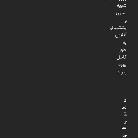
شبیه
سازی
و
پشتیبانی
آنلاین
به
طور
کامل
بهره
ببرید.
د
س
ت
ر
س
ی