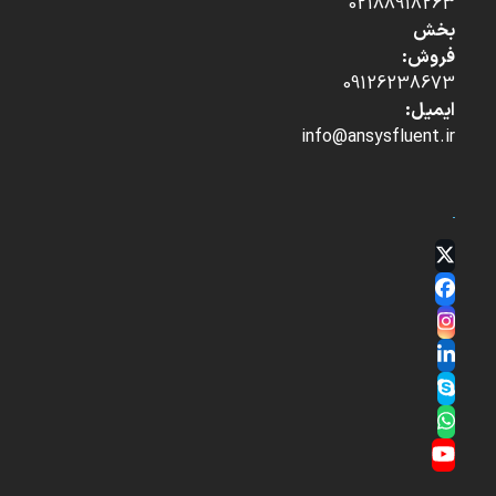
02188918263
بخش
فروش:
09126238673
ایمیل:
info@ansysfluent.ir
Twitter
(deprecated)
Facebook
Instagram
LinkedIn
Skype
Whatsapp
YouTube