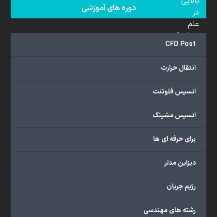
بالایی
دوره های آموزشی
در
علم
دینامیک
CFD Post
سیالات
محاسباتی
انتقال حرارت
(CFD)
برخوردار
انسیس فلوئنت
هستند.
مجموعه
انسیس مشینگ
ما
خدمات
برای حرفه ای ها
گسترده‌ای
را
با
دیزاین مدلر
اهداف
دانشگاهی،
رژیم جریان
پژوهشی،
صنعتی
رشته های مهندسی