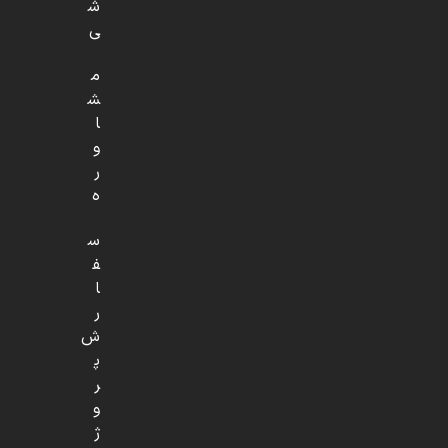
ش
ی
م
ش
ا
و
ر
ه
س
ف
ا
ر
ش
پ
ر
و
ژ