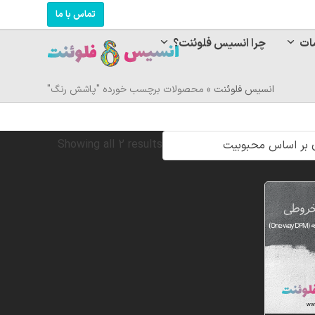
تماس با ما
ات
چرا انسیس فلوئنت؟
انسیس فلوئنت
»
محصولات برچسب خورده "پاشش رنگ"
Sorted
Showing all 2 results
by
popularity