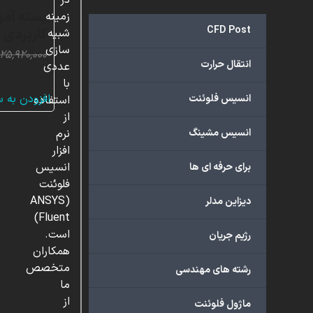
در
زمینه
CFD Post
کاربردی
شبیه
سازی
۲۵,۹۲۰,۰۰۰
انتقال حرارت
عددی
با
افزودن به 
انسیس فلوئنت
استفاده
از
انسیس مشینگ
نرم
افزار
انسیس
برای حرفه ای ها
فلوئنت
(ANSYS
دیزاین مدلر
Fluent)
است.
رژیم جریان
همکاران
متخصص
رشته های مهندسی
ما
از
ماژول فلوئنت