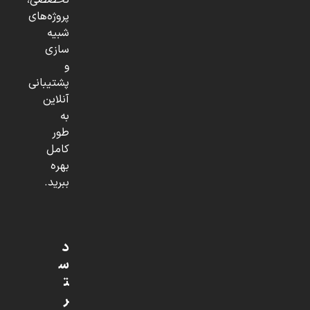
تخصصی،
پروژه‌های
شبیه
سازی
و
پشتیبانی
آنلاین
به
طور
کامل
بهره
ببرید.
د
س
ت
ر