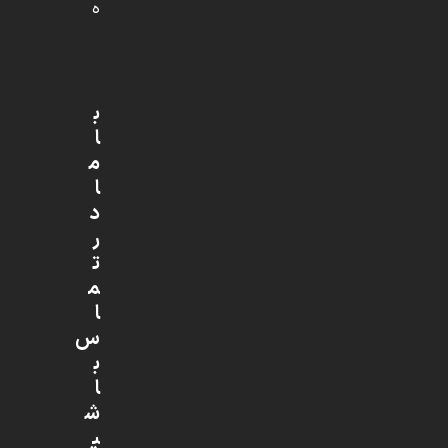
ه
ب
ا
م
ا
د
ر
ت
م
ا
س
ب
ا
ش
ی