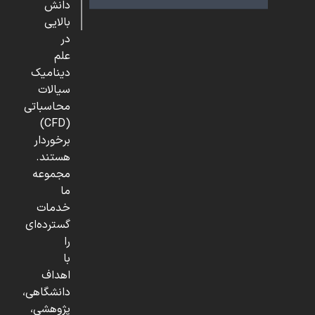
دانش
بالایی
در
علم
دینامیک
سیالات
محاسباتی
(CFD)
برخوردار
هستند.
مجموعه
ما
خدمات
گسترده‌ای
را
با
اهداف
دانشگاهی،
پژوهشی،