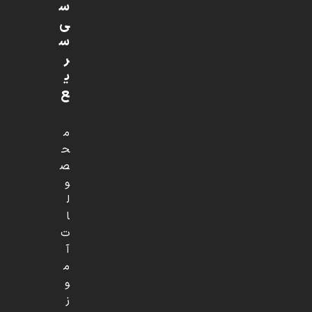
س
ی
س
ر
ی
ع
م
ح
ص
و
ل
ا
ت
آ
م
و
ز