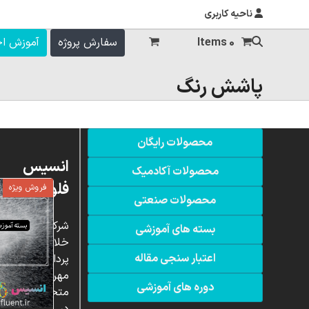
ناحیه کاربری
0 Items
سفارش پروژه
آموزش ا
پاشش رنگ
محصولات رایگان
انسیس
محصولات آکادمیک
فلوئنت
فروش ویژه
محصولات صنعتی
شرکت
بسته های آموزشی
خلاق
اعتبار سنجی مقاله
پردازشگران
مهر،
دوره های آموزشی
متخصص