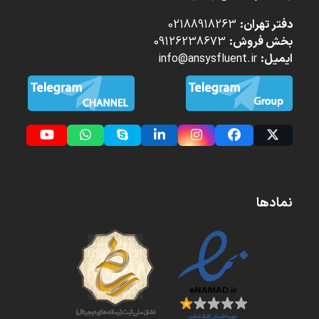
دفتر تهران:
02188918263
بخش فروش:
09126238673
ایمیل:
info@ansysfluent.ir
YouTube
Whatsapp
Skype
LinkedIn
Instagram
Facebook
Twitter
(deprecated)
نمادها