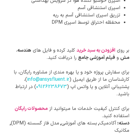
اسپری خوشبو کننده هوا در سرویس بهداشتی
اسپری استنشاقی آسم
تزریق اسپری استنشاقی آسم به ریه
محفظه احتراق توسط اسپری DPM
بر روی
افزودن به سبد خرید
کلید کرده و فایل های
هندسه
،
مش
و
فیلم آموزشی جامع
را دریافت کنید.
برای سفارش پروژه خود و یا بهره مندی از مشاوره رایگان، با
کارشناسان ما از طریق ایمیل (
info@ansysfluent.ir
)،
پشتیبانی آنلاین و یا واتس اپ (
09126238673
) در ارتباط
باشید.
برای کنترل کیفیت خدمات ما میتوانید از
محصولات رایگان
استفاده کنید.
دسته:
آکادمیک
,
بسته های آموزشی
,
مدل فاز گسسته (DPM)
,
مکانیک