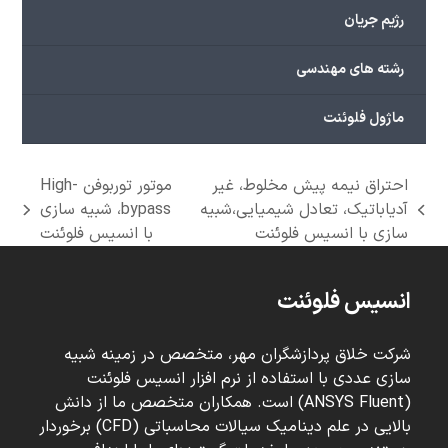
رژیم جریان
رشته های مهندسی
ماژول فلوئنت
احتراق نیمه پیش مخلوط، غیر
موتور توربوفن High-
آدیاباتیک، تعادل شیمیایی،شبیه
bypass، شبیه سازی
next
previous
سازی با انسیس فلوئنت
با انسیس فلوئنت
post:
post:
انسیس فلوئنت
شرکت خلاق پردازشگران مهر، متخصص در زمینه شبیه
سازی عددی با استفاده از نرم افزار انسیس فلوئنت
(ANSYS Fluent) است. همکاران متخصص ما از دانش
بالایی در علم دینامیک سیالات محاسباتی (CFD) برخوردار