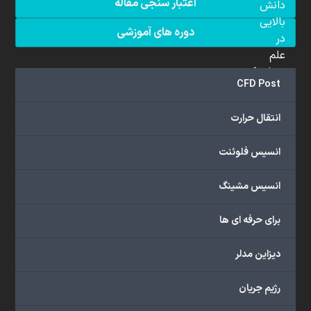
اعتبار سنجی مقاله
دانش
بالایی
دوره های آموزشی
در
علم
دینامیک
CFD Post
سیالات
محاسباتی
انتقال حرارت
(CFD)
برخوردار
انسیس فلوئنت
هستند.
مجموعه
انسیس مشینگ
ما
خدمات
برای حرفه ای ها
گسترده‌ای
را
با
دیزاین مدلر
اهداف
دانشگاهی،
رژیم جریان
پژوهشی،