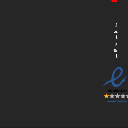
YouTube
ن
م
ا
د
ه
ا