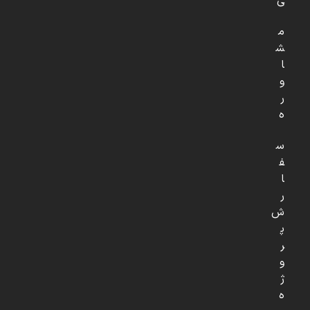
ی
م
ش
ا
و
ر
ه
س
ف
ا
ر
ش
پ
ر
و
ژ
ه