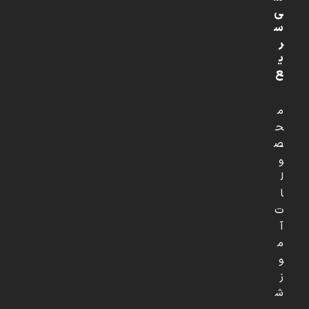
ی
س
ر
ی
ع
م
ح
ص
و
ل
ا
ت
آ
م
و
ز
ش