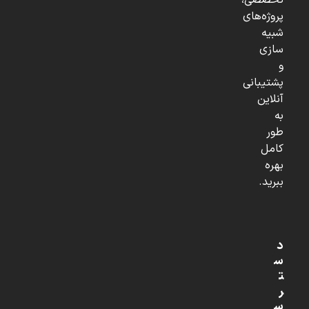
تخصصی،
پروژه‌های
شبیه
سازی
و
پشتیبانی
آنلاین
به
طور
کامل
بهره
ببرید.
د
س
ت
ر
س