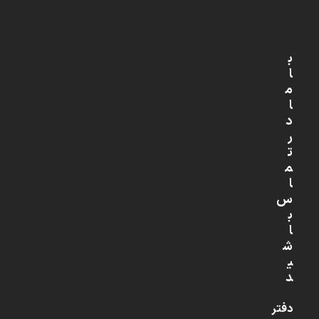
ب
ا
م
ا
د
ر
ت
م
ا
س
ب
ا
ش
ی
د
دفتر