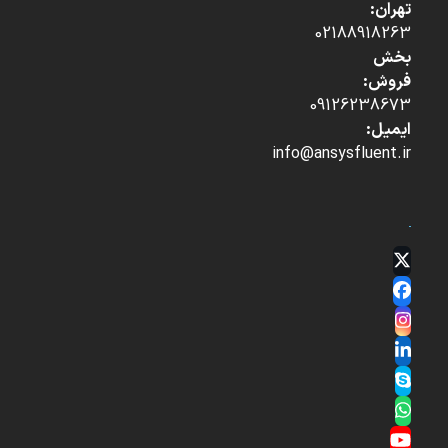
تهران:
02188918263
بخش
فروش:
09126238673
ایمیل:
info@ansysfluent.ir
Twitter
(deprecated)
Facebook
Instagram
LinkedIn
Skype
Whatsapp